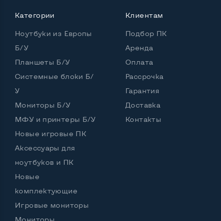
Процессор
Intel Core i5-450M
Категории
Клиентам
Количество ядер / потоков
2 ядра / 4 потока
Ноутбуки из Европы
Подбор ПК
Частота процессора (базовая-максимальная)
Б/У
Аренда
Планшеты Б/У
Оплата
Intel Core i5-450M (2,40 - 2,66 GHz)
Тип оперативной памяти
DDR3
Системные блоки Б/
Рассрочка
У
Гарантия
Тип накопителя
SSD 2,5" или HDD
Мониторы Б/У
Доставка
Количество слотов M_2
0
МФУ и принтеры Б/У
Контакты
Новые игровые ПК
Аксессуары для
Возможности видеокарты:
ноутбуков и ПК
Тип видеокарты
Дискретный
Новые
Видеопроцессор ноутбука
nVidia Quadro 3100M
комплектующие
Игровые мониторы
Размер видеопамяти, Гб
Динамический
Мониторы