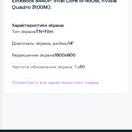
EliteBook 8440P: Intel Core i5-450M, nVidia
Quadro 3100M):
Характеристики экрана:
Тип экрана
TN+Film
Диагональ экрана, дюймы
14"
Разрешение экрана
1600x900
Частота обновления экрана, Гц
60
Full HD
Нет
Посмотреть все характеристики товара
Сенсорный, touch экран
Нет
Поверхность дисплея
Матовая
Мощность: