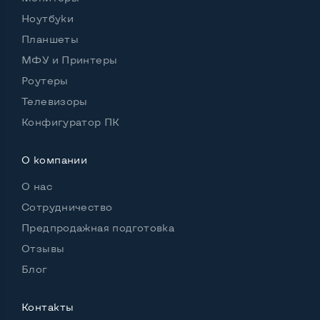
Ноутбуки
Планшеты
Удобство пользования:
МФУ и Принтеры
Материал корпуса
Металл+пластик
Роутеры
Подсветка клавиатуры
Есть фонарик
Телевизоры
Русские и украинские буквы на клавиатуре
Да
Конфигуратор ПК
Полноразмерная клавиатура NumberPad
Нет
О компании
Оптический привод
DVD-RW
О нас
Операционная система
Win 7 (30 дней)
Сотрудничество
Предпродажная подготовка
Отзывы
Разъемы подключения:
Блог
Выход VGA
Да
Контакты
Выход Display port
Да