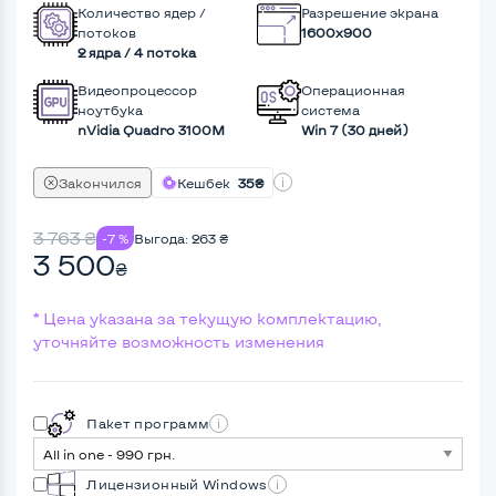
Количество ядер /
Разрешение экрана
потоков
1600x900
2 ядра / 4 потока
Видеопроцессор
Операционная
ноутбука
система
nVidia Quadro 3100M
Win 7 (30 дней)
Закончился
Кешбек
35₴
3 763
₴
-7 %
Выгода:
263
₴
3 500
₴
* Цена указана за текущую комплектацию,
уточняйте возможность изменения
Пакет программ
Лицензионный Windows