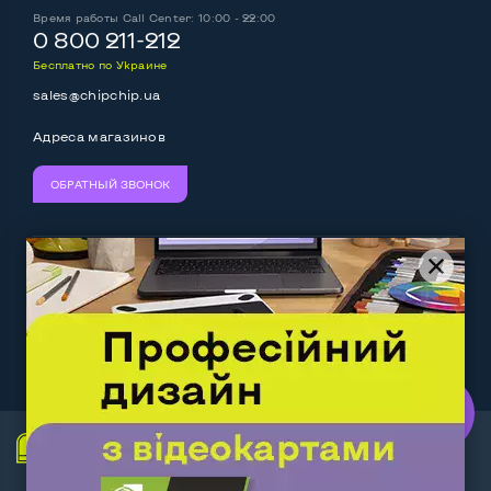
Время работы
Call Center: 10:00 - 22:00
Выход mini Display port
Нет
0 800 211-212
Бесплатно по Украине
Выход HDMI
Нет
sales@chipchip.ua
Разъем для карт SD/SDHC
Да
Адреса магазинов
Разъем для наушников 3.5 мм
Да
ОБРАТНЫЙ ЗВОНОК
Разъем для микрофона
Да
Выход Gigabit Ethernet LAN
Да
Мы принимаем:
Следите за нами:
Выход USB 2_0
2-4 шт
Выход USB 3_0
Нет
Work.ua
— самий кльовий
наш партнер
Выход Com Port
Нет
Беспроводные подключения: