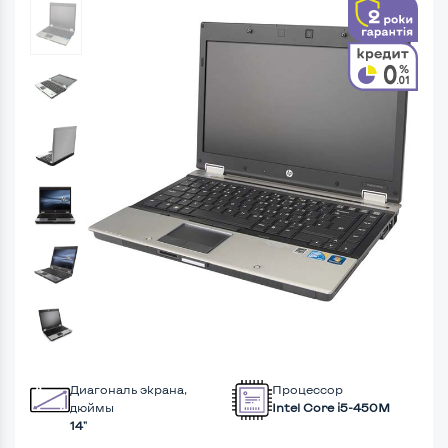
Диагональ экрана,
Процессор
дюймы
Intel Core i5-450M
14"