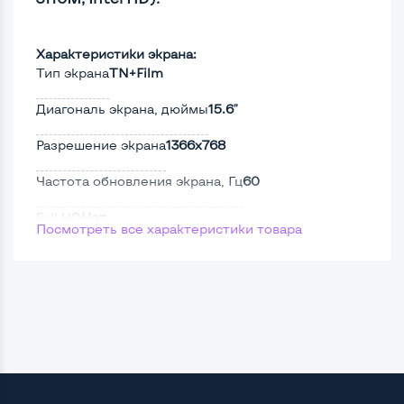
Характеристики экрана:
Тип экрана
TN+Film
Диагональ экрана, дюймы
15.6"
Разрешение экрана
1366x768
Частота обновления экрана, Гц
60
Full HD
Нет
Посмотреть все характеристики товара
Сенсорный, touch экран
Нет
Поверхность дисплея
Матовая
Мощность:
Процессор
Intel Core i3-3110M