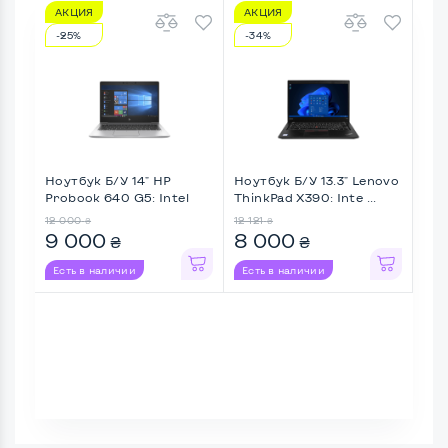
АКЦИЯ
АКЦИЯ
А
-25%
-34%
-1
Ноутбук Б/У 14" HP
Ноутбук Б/У 13.3" Lenovo
Ноу
Probook 640 G5: Intel
ThinkPad X390: Inte ...
Elit
Cor ...
12 000
12 121
11 1
₴
₴
9 000
8 000
9 
₴
₴
Есть в наличии
Есть в наличии
Ес