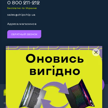
Выход mini Display port
Нет
0 800 211-212
Бесплатно по Украине
Выход HDMI
Да
sales@chipchip.ua
Разъем для карт SD/SDHC
Да
Адреса магазинов
Разъем для наушников 3.5 мм
Да
ОБРАТНЫЙ ЗВОНОК
Разъем для микрофона
Да
Выход Gigabit Ethernet LAN
Да
Мы принимаем:
Следите за нами:
Выход USB 2_0
1 шт
Выход USB 3_0
2-4 шт
Work.ua
— самий кльовий
наш партнер
Выход Com Port
Нет
Беспроводные подключения:
© Интернет-магазин ChipChip - компьютерная техника и
Wi-Fi
Да
аксессуары 2014-2026