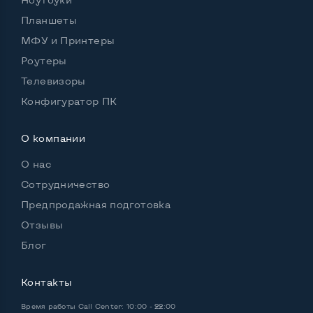
Планшеты
Удобство пользования:
МФУ и Принтеры
Материал корпуса
Пластик
Роутеры
Подсветка клавиатуры
Нет
Телевизоры
Русские и украинские буквы на клавиатуре
Да
Конфигуратор ПК
Полноразмерная клавиатура NumberPad
Да
О компании
Оптический привод
Да
О нас
Операционная система
Win 10 (30 дней)
Сотрудничество
Предпродажная подготовка
Отзывы
Разъемы подключения:
Блог
Выход VGA
Да
Контакты
Выход Display port
Нет
Время работы
Call Center: 10:00 - 22:00