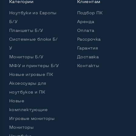
Категории
Клиентам
Количество ядер / потоков
2 ядра / 4 потока
Ноутбуки из Европы
Подбор ПК
Частота процессора (базовая-максимальная)
Б/У
Аренда
Планшеты Б/У
Оплата
Intel Core i3-3110M (2,40 GHz)
Тип оперативной памяти
DDR3
Системные блоки Б/
Рассрочка
У
Гарантия
Тип накопителя
SSD+HDD
Мониторы Б/У
Доставка
Количество слотов M_2
0
МФУ и принтеры Б/У
Контакты
Новые игровые ПК
Аксессуары для
Возможности видеокарты:
ноутбуков и ПК
Тип видеокарты
Встроенный
Новые
Видеопроцессор ноутбука
Intel HD
комплектующие
Игровые мониторы
Размер видеопамяти, Гб
Динамический
Мониторы
Ноутбуки