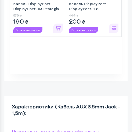
Кабель DisplayPort-
Кабель DisplayPort-
Каб
DisplayPort, 1м Prologix
DisplayPort, 1.8
HDM
...
576
444
633
₴
₴
190
200
19
₴
₴
Есть в наличии
Есть в наличии
Ес
Характеристики (Кабель AUX 3.5mm Jack -
1,5m):
Посмотреть все характеристики товара