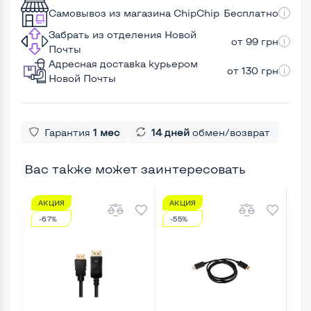
Самовывоз из магазина ChipChip
Бесплатно
Забрать из отделения Новой
от 99 грн
Почты
Адресная доставка курьером
от 130 грн
Новой Почты
Гарантия
1 мес
14 дней
обмен/возврат
Вас также может заинтересовать
АКЦИЯ
АКЦИЯ
А
-67%
-55%
-7