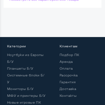
Категории
Клиентам
Ноутбуки из Европы
Подбор ПК
Б/У
Аренда
Планшеты Б/У
Оплата
Системные блоки Б/
Рассрочка
У
Гарантия
Мониторы Б/У
Доставка
МФУ и принтеры Б/У
Контакты
Новые игровые ПК