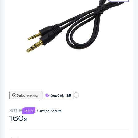
Закончился
Кешбек
2₴
381
₴
-58 %
Выгода:
221
₴
160
₴