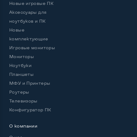
Новые игровые ПК
Тип накопителя
SSD M.2 2280
Аксессуары для
ноутбуков и ПК
Объем накопителя
SSD 256 GB
Новые
Объем HDD
комплектующие
Количество слотов M_2
1
Игровые мониторы
Мониторы
Ноутбуки
Планшеты
Возможности видеокарты:
Тип видеокарты
Встроенный
МФУ и Принтеры
Роутеры
Видеопроцессор ноутбука
Intel UHD
Телевизоры
Размер видеопамяти, Гб
Динамический
Конфигуратор ПК
О компании
Удобство пользования: