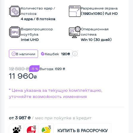
Количество ядер /
Разрешение экрана
потоков
(1920х1080) Full HD
4 ядра / 8 потоков
Видеопроцессор
Операционная
ноутбука
система
Intel UHD
Win 10 (30 дней)
В наличии
Кешбек
120₴
12 589
₴
-5 %
Выгода:
629
₴
11 960
₴
* Цена указана за текущую комплектацию,
уточняйте возможность изменения
от 3 987 ₴
/ мес при покупке в кредит
КУПИТЬ В РАССРОЧКУ