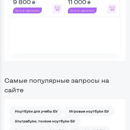
9 800
11 000
14
₴
₴
Есть в наличии
Есть в наличии
Ес
Самые популярные запросы на
сайте
Ноутбуки для учебы БУ
Игровые ноутбуки БУ
Ультрабуки, тонкие ноутбуки БУ