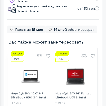
Почты
Адресная доставка курьером
от 130 грн
Новой Почты
Гарантия
12 мес
14 дней
обмен/возврат
Вас также может заинтересовать
АКЦИЯ
АКЦИЯ
А
-27%
-8%
-1
Ноутбук Б/У 15.6" HP
Ноутбук Б/У 14" Fujitsu
Ноу
EliteBook 850 G4: Intel ...
Lifebook U748: Intel ...
Elit
13 425
11 957
16 7
₴
₴