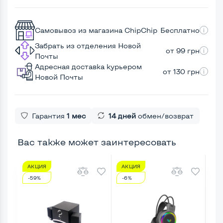
Самовывоз из магазина ChipChip
Бесплатно
Забрать из отделения Новой
от 99 грн
Почты
Адресная доставка курьером
от 130 грн
Новой Почты
Гарантия
1 мес
14 дней
обмен/возврат
Вас также может заинтересовать
АКЦИЯ
АКЦИЯ
А
-59%
-6%
-6