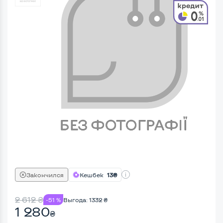
Закончился
Кешбек
13₴
2 612
₴
-51 %
Выгода:
1332
₴
1 280
₴