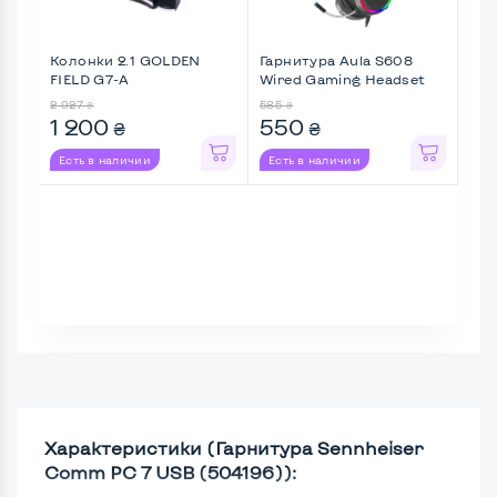
Колонки 2.1 GOLDEN
Гарнитура Aula S608
Гар
FIELD G7-A
Wired Gaming Headset
Stin
Bla ...
2 927
585
5 56
₴
₴
1 200
550
2 
₴
₴
Есть в наличии
Есть в наличии
Ес
Характеристики (Гарнитура Sennheiser
Comm PC 7 USB (504196)):