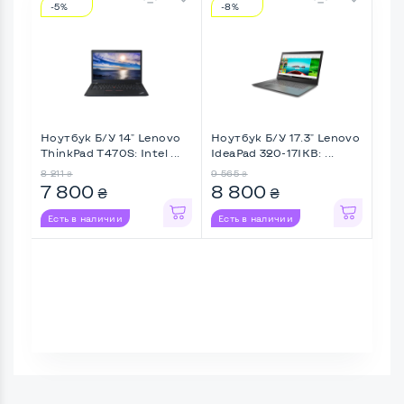
-5%
-8%
-2
Ноутбук Б/У 14" Lenovo
Ноутбук Б/У 17.3" Lenovo
Ноу
ThinkPad T470S: Intel ...
IdeaPad 320-17IKB: ...
Thin
8 211
9 565
11 12
₴
₴
7 800
8 800
8 
₴
₴
Есть в наличии
Есть в наличии
Ес