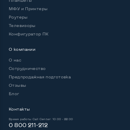
Планшеты
Удобство пользования:
МФУ и Принтеры
Материал корпуса
Пластик
Роутеры
Подсветка клавиатуры
Нет
Телевизоры
Русские и украинские буквы на клавиатуре
Да
Конфигуратор ПК
Полноразмерная клавиатура NumberPad
Да
О компании
Оптический привод
Да
О нас
Операционная система
Win 10 (30 дней)
Сотрудничество
Предпродажная подготовка
Отзывы
Разъемы подключения:
Блог
Выход VGA
Да
Контакты
Выход Display port
Нет
Время работы
Call Center: 10:00 - 22:00
Выход mini Display port
Нет
0 800 211-212