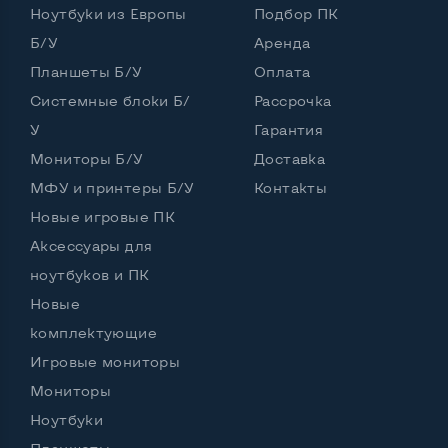
Ноутбуки из Европы
Подбор ПК
Частота процессора (базовая-максимальная)
Б/У
Аренда
Планшеты Б/У
Оплата
Intel Core i3-2310M (2,10 GHz)
Тип оперативной памяти
DDR3
Системные блоки Б/
Рассрочка
У
Гарантия
Тип накопителя
SSD+HDD
Мониторы Б/У
Доставка
Количество слотов M_2
0
МФУ и принтеры Б/У
Контакты
Новые игровые ПК
Аксессуары для
Возможности видеокарты:
ноутбуков и ПК
Тип видеокарты
Встроенный
Новые
Видеопроцессор ноутбука
Intel HD
комплектующие
Игровые мониторы
Размер видеопамяти, Гб
Динамический
Мониторы
Ноутбуки