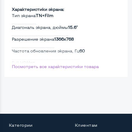
Характеристики экрана:
Тип экрана
TN+Film
Диагональ экрана, дюймы
15.6"
Разрешение экрана
1366x768
Частота обновления экрана, Гц
60
Full HD
Нет
Посмотреть все характеристики товара
Сенсорный, touch экран
Нет
Поверхность дисплея
Матовая
Мощность:
Процессор
Intel Core i3-2310M
Категории
Клиентам
Количество ядер / потоков
2 ядра / 4 потока