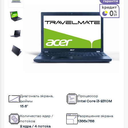
Диагональ экрана,
Процессор
дюймы
Intel Core i3-2310M
15.6"
Количество ядер /
Разрешение экрана
потоков
1366x768
2 ядра / 4 потока