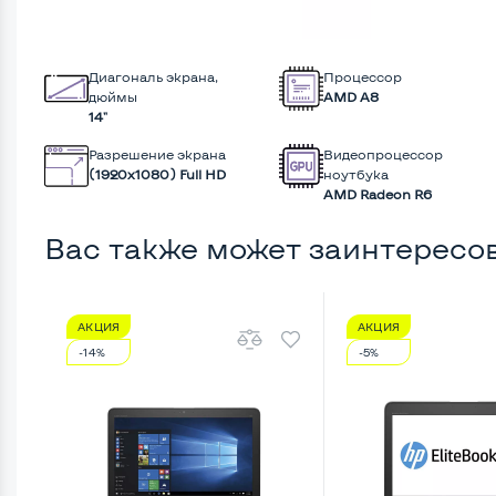
Диагональ экрана,
Процессор
дюймы
AMD А8
14"
Разрешение экрана
Видеопроцессор
(1920х1080) Full HD
ноутбука
AMD Radeon R6
Вас также может заинтересо
АКЦИЯ
АКЦИЯ
-14%
-5%