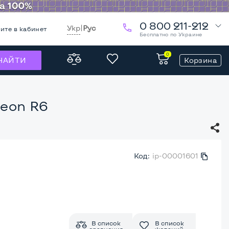
0 800 211-212
Укр
|
Рус
ите в кабинет
Бесплатно по Украине
0
Корзина
НАЙТИ
deon R6
Код:
ip-00001601
В список
В список
сравнения
желаний