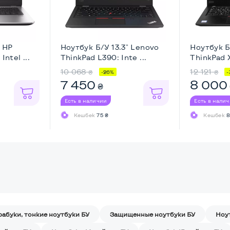
" HP
Ноутбук Б/У 13.3" Lenovo
Ноутбук Б
Intel ...
ThinkPad L390: Inte ...
ThinkPad X
10 068
12 121
₴
₴
-26%
-
7 450
8 000
₴
Есть в наличии
Есть в нали
Кешбек
75 ₴
Кешбек
8
рабуки, тонкие ноутбуки БУ
Защищенные ноутбуки БУ
Ноу