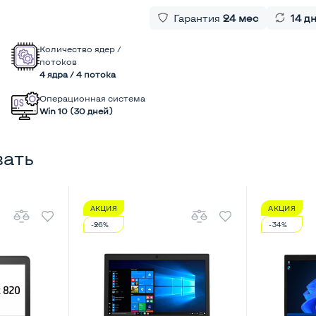
Гарантия
24 мес
14 д
Количество ядер /
потоков
4 ядра / 4 потока
Операционная система
Win 10 (30 дней)
вать
АКЦИЯ
АКЦИЯ
-26%
-34%