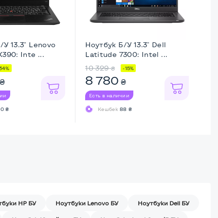
/У 13.3" Lenovo
Ноутбук Б/У 13.3" Dell
Но
390: Inte ...
Latitude 7300: Intel ...
Th
10 329
9 
₴
34%
-15%
8 780
8
₴
₴
чии
Есть в наличии
Ес
0 ₴
Кешбек
88 ₴
тбуки HP БУ
Ноутбуки Lenovo БУ
Ноутбуки Dell БУ