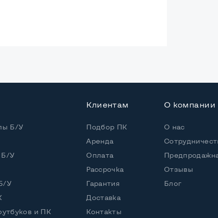
ая
Клиентам
О компании
8
 / 4 потока
пы Б/У
Подбор ПК
О нас
Аренда
Сотрудничест
 (1,50 - 3,30 GHz)
 Б/У
Оплата
Предпродажна
Рассрочка
Отзывы
DD
Б/У
Гарантия
Блог
К
Доставка
оутбуков и ПК
Контакты