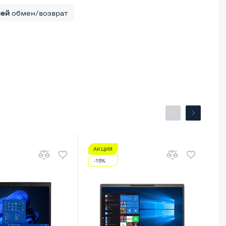
ней
обмен/возврат
АКЦИЯ
А
-15%
-