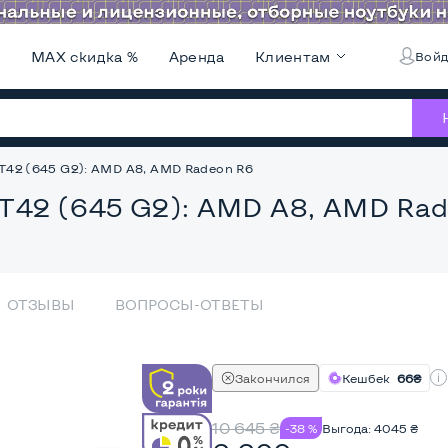
и
MAX скидка %
Аренда
Клиентам
Войд
MT42 (645 G2): AMD A8, AMD Radeon R6
 MT42 (645 G2): AMD A8, AMD Ra
ОТЗЫВЫ
ВОПРОСЫ-ОТВЕТЫ
Закончился
Кешбек
66₴
10 645
₴
-38 %
Выгода:
4045
₴