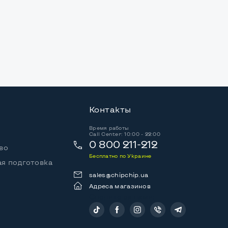
Контакты
Время работы
Call Center: 10:00 - 22:00
0 800 211-212
во
Бесплатно по Украине
я подготовка
sales@chipchip.ua
Адреса магазинов
Следите за нами: