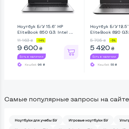
Ноутбук Б/У 15.6" HP
Ноутбук Б/У 12.5
EliteBook 850 G3: Intel ...
EliteBook 820 G3: 
11 163
5 705
₴
₴
-14%
-5%
9 600
5 420
₴
₴
Есть в наличии
Есть в наличии
Кешбек
96 ₴
Кешбек
55 ₴
Самые популярные запросы на сайте
Ноутбуки для учебы БУ
Игровые ноутбуки БУ
Ульт