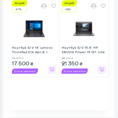
АКЦИЯ
АКЦИЯ
А
-47%
-16%
-3
Ноутбук Б/У 14" Lenovo
Ноутбук Б/У 15.6" HP
Ноу
ThinkPad E14 Gen 2: I ...
ZBOOK Power 15 G7: Inte
Lati
...
33 019
25 417
25 
₴
₴
17 500
21 350
17
₴
₴
Есть в наличии
Есть в наличии
Ес