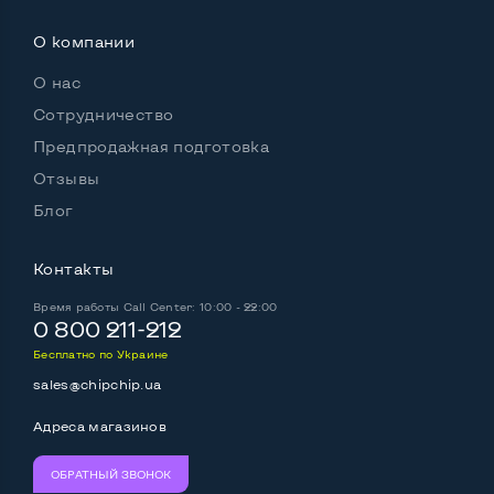
Разъем для наушников 3.5 мм
Да
О компании
Разъем для микрофона
Да
О нас
Выход Gigabit Ethernet LAN
Нет
Сотрудничество
Выход USB 2_0
1 шт
Предпродажная подготовка
Отзывы
Выход USB 3_0
1 шт
Блог
Выход Com Port
Нет
Контакты
Время работы
Call Center: 10:00 - 22:00
0 800 211-212
Беспроводные подключения:
Wi-Fi
Да
Бесплатно по Украине
sales@chipchip.ua
Bluetooth
Да
Адреса магазинов
Поддержка SIM
Нет
ОБРАТНЫЙ ЗВОНОК