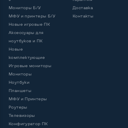
Русские и украинские буквы на клавиатуре
Да
Мониторы Б/У
Доставка
МФУ и принтеры Б/У
Контакты
Полноразмерная клавиатура NumberPad
Нет
Новые игровые ПК
Оптический привод
Нет
Аксессуары для
ноутбуков и ПК
Операционная система
Win 10 (30 дней)
Новые
комплектующие
Игровые мониторы
Разъемы подключения:
Выход VGA
Нет
Мониторы
Ноутбуки
Выход Display port
Нет
Планшеты
Выход mini Display port
Нет
МФУ и Принтеры
Роутеры
Выход HDMI
Да
Телевизоры
Разъем для карт SD/SDHC
Да
Конфигуратор ПК