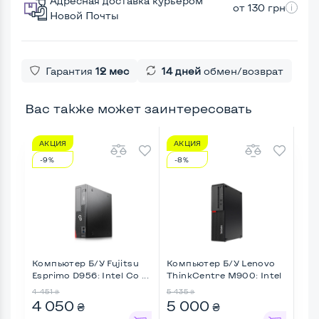
Адресная доставка курьером
от 130 грн
Новой Почты
Гарантия
12 мес
14 дней
обмен/возврат
Вас также может заинтересовать
АКЦИЯ
АКЦИЯ
А
-9%
-8%
-4
Компьютер Б/У Fujitsu
Компьютер Б/У Lenovo
Ком
Esprimo D956: Intel Co ...
ThinkCentre M900: Intel
Eli
...
Cor 
4 451
5 435
9 10
₴
₴
4 050
5 000
5 
₴
₴