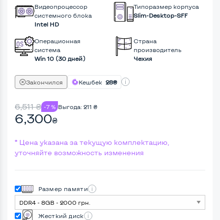
Видеопроцессор
Типоразмер корпуса
системного блока
Slim-Desktop-SFF
Intel HD
Операционная
Страна
система
производитель
Win 10 (30 дней)
Чехия
Закончился
Кешбек
28₴
6,511
₴
-7 %
Выгода:
211
₴
6,300
₴
* Цена указана за текущую комплектацию,
уточняйте возможность изменения
Размер памяти
Жесткий диск