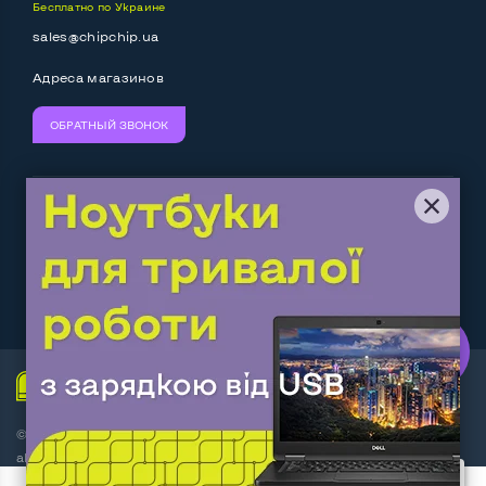
Бесплатно по Украине
sales@chipchip.ua
Адреса магазинов
ОБРАТНЫЙ ЗВОНОК
Мы принимаем:
Следите за нами:
Work.ua
— самий кльовий
наш партнер
© Интернет-магазин ChipChip - компьютерная техника и
аксессуары 2014-2026
5 пользователя добавили этот товар в корзину