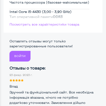
Частота процессора (базовая-максимальная)
Intel Core i5-4430 (3,00 - 3,20 GHz)
Тип оперативной памяти
DDR3
Посмотреть все характеристики товара
Тип накопителя
SSD 2,5"
Размер памяти
Оставлять отзывы могут только
Жесткий диск
зарегистрированные пользователи!
ВОЙТИ
Возможности видеокарты:
Отзывы о товаре:
Тип видеокарты
Встроенный
23 февр. 2023 г.
Видеопроцессор системного блока
Intel HD
Влад
Размер видеопамяти, Гб
Динамический
Зручний та функціональний сайт. Вся необхідна
інформація вказана, нічого не потрібно
додатково уточнювати. Замовлення дійшло