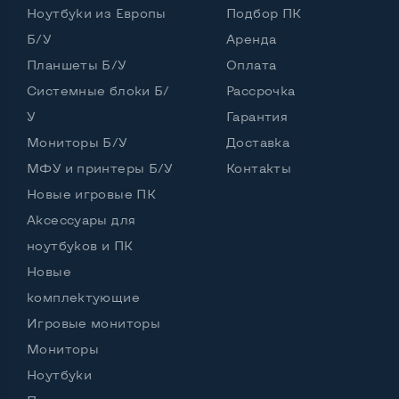
Ноутбуки из Европы
Подбор ПК
Встроенные динамики
Да
Б/У
Аренда
Особенности
Планшеты Б/У
Оплата
Системные блоки Б/
Рассрочка
Комплектация: системный блок, кабель питания
У
Гарантия
Да
Мониторы Б/У
Доставка
МФУ и принтеры Б/У
Контакты
Новые игровые ПК
Аксессуары для
ноутбуков и ПК
Новые
комплектующие
Игровые мониторы
Мониторы
Ноутбуки