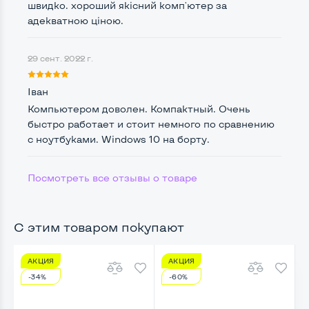
швидко. хороший якісний комп'ютер за
Удобство пользования:
адекватною ціною.
Типоразмер корпуса
Slim-Desktop-SFF
Крепление на монитор сзади
Нет
29 сент. 2022 г.
Оптический привод
Нет
Іван
Компьютером доволен. Компактный. Очень
Операционная система
Win 10 (30 дней)
быстро работает и стоит немного по сравнению
с ноутбуками. Windows 10 на борту.
Разъемы подключения:
Посмотреть все отзывы о товаре
Выход VGA
Да
Выход DVI
Нет
С этим товаром покупают
Выход Display port
Да
АКЦИЯ
АКЦИЯ
Выход HDMI
Нет
-34%
-60%
Картридер для карт SD/SDHC/SDXC
Нет