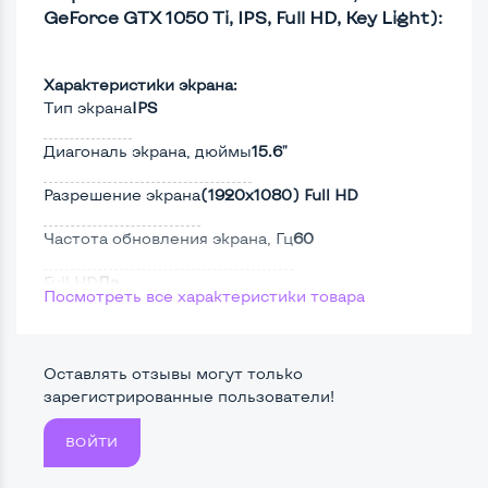
GeForce GTX 1050 Ti, IPS, Full HD, Key Light):
Характеристики экрана:
Тип экрана
IPS
Диагональ экрана, дюймы
15.6"
Разрешение экрана
(1920х1080) Full HD
Частота обновления экрана, Гц
60
Full HD
Да
Посмотреть все характеристики товара
Сенсорный, touch экран
Нет
Поверхность дисплея
Матовая
Оставлять отзывы могут только
зарегистрированные пользователи!
ВОЙТИ
Мощность: