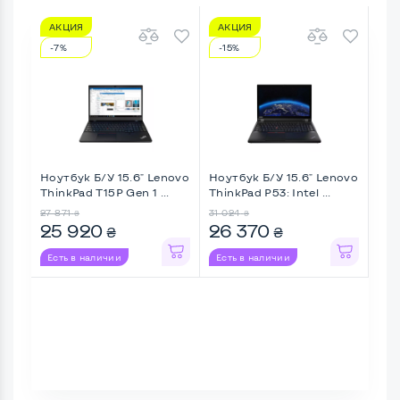
АКЦИЯ
АКЦИЯ
А
-7%
-15%
-1
Ноутбук Б/У 15.6" Lenovo
Ноутбук Б/У 15.6" Lenovo
Ноу
ThinkPad T15P Gen 1 ...
ThinkPad P53: Intel ...
Prec
27 871
31 024
26 3
₴
₴
25 920
26 370
23
₴
₴
Есть в наличии
Есть в наличии
Ес