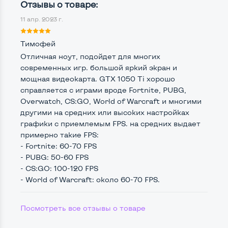
Процессор
Intel Core i7-8750H
Отзывы о товаре:
11 апр. 2023 г.
Количество ядер / потоков
6 ядер / 12 потоков
Частота процессора (базовая-максимальная)
Тимофей
Отличная ноут, подойдет для многих
Intel Core i7-8750H (2,20 - 4,10 GHz)
современных игр. большой яркий экран и
Тип оперативной памяти
DDR4
мощная видеокарта. GTX 1050 Ti хорошо
справляется с играми вроде Fortnite, PUBG,
Тип накопителя
SSD M.2 2280
Overwatch, CS:GO, World of Warcraft и многими
другими на средних или высоких настройках
Количество слотов M_2
1
графики с приемлемым FPS. на средних выдает
примерно такие FPS:
- Fortnite: 60-70 FPS
- PUBG: 50-60 FPS
Возможности видеокарты:
- CS:GO: 100-120 FPS
Тип видеокарты
Дискретный
- World of Warcraft: около 60-70 FPS.
Видеопроцессор ноутбука
Посмотреть все отзывы о товаре
nVidia GeForce GTX 1050 Ti
Размер видеопамяти, Гб
4