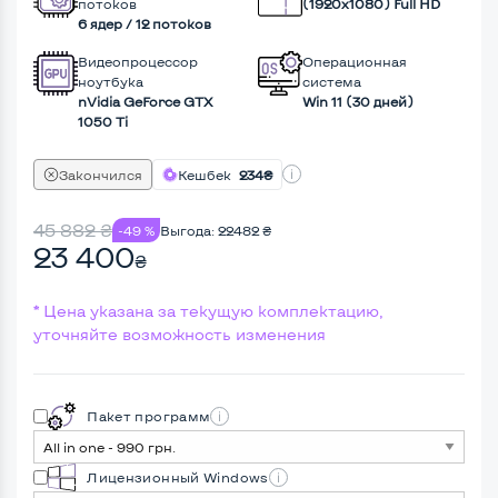
потоков
(1920х1080) Full HD
6 ядер / 12 потоков
Видеопроцессор
Операционная
ноутбука
система
nVidia GeForce GTX
Win 11 (30 дней)
1050 Ti
Закончился
Кешбек
234₴
45 882
₴
-49 %
Выгода:
22482
₴
23 400
₴
* Цена указана за текущую комплектацию,
уточняйте возможность изменения
Пакет программ
Лицензионный Windows