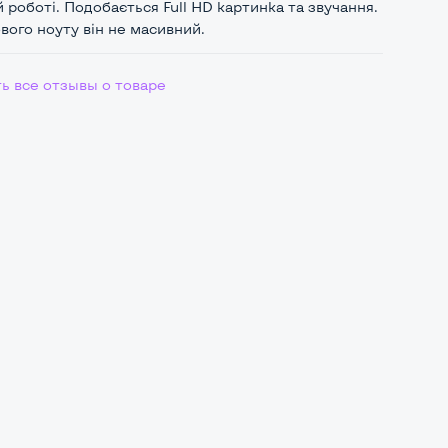
й роботі. Подобається Full HD картинка та звучання.
ового ноуту він не масивний.
ь все отзывы о товаре