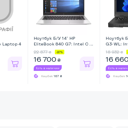
Ноутбук Б/У 14" HP
Ноутбук Б
e Laptop 4
EliteBook 840 G7: Intel C ...
G3-WL: Int
22 877
18 932
₴
₴
-27%
16 700
16 66
₴
Есть в наличии
Есть в нали
Кешбек
167 ₴
Кешбек
1