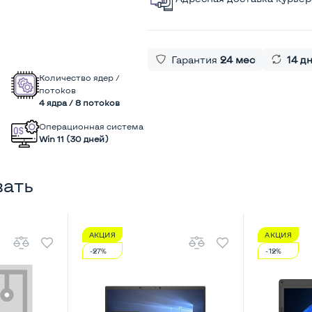
Гарантия
24 мес
14 д
Количество ядер /
потоков
4 ядра / 8 потоков
Операционная система
Win 11 (30 дней)
вать
АКЦИЯ
АКЦИЯ
-27%
-12%