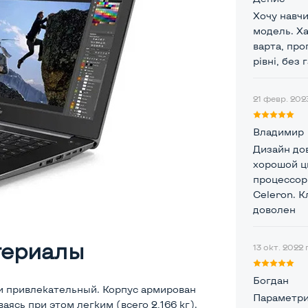
Хочу навчи
модель. Ха
варта, про
рівні, без
21 февр. 2023
Владимир
Дизайн до
хорошой ц
процессор 
Celeron. К
доволен
териалы
13 окт. 2022 г
Богдан
и привлекательный. Корпус армирован
Параметри 
аясь при этом легким (всего 2,166 кг).