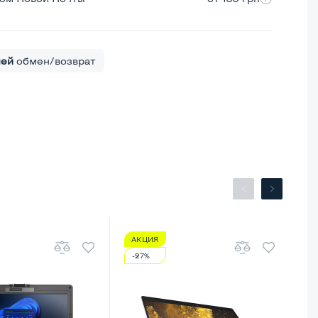
ней
обмен/возврат
АКЦИЯ
А
-27%
-