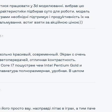
тися працювати у 3d моделюванні. вибрав цю
рактеристики підбирав суто для роботи. модель
грами необхідні підтримує і продуктивність їх на
 гальмування. встиг взяти за акційною ціною))
 г.
вольно красивый, современный. Экран с очень
ветопередачей, отличная контрастность.
Core I7 пошустрее чем Intel Pentium Gold и
лавиатура полноразмерная, удобная. В целом
.
його просто вау. насправді літає в іграх, а тим паче