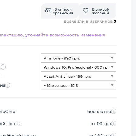
В список
В список
сравнения
желаний
5
ДОБАВИЛИ В ИЗБРАННОЕ:
мплектацию, уточняйте возможность изменения
s
ия
hipChip
Бесплатно
вой Почты
от 99 грн
ром Новой Почты
от 130 грн