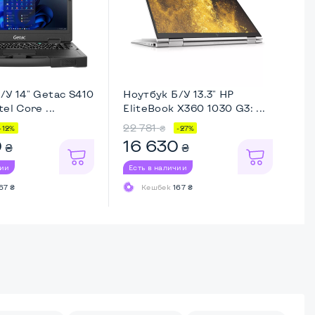
/У 14" Getac S410
Ноутбук Б/У 13.3" HP
Но
el Core ...
EliteBook X360 1030 G3: ...
Ma
22 781
23
₴
-12%
-27%
0
16 630
1
₴
₴
чии
Есть в наличии
Ес
67 ₴
Кешбек
167 ₴