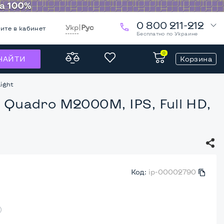
0 800 211-212
Укр
|
Рус
ите в кабинет
Бесплатно по Украине
0
Корзина
НАЙТИ
Light
a Quadro M2000M, IPS, Full HD,
Код:
ip-00002790