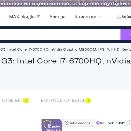
и
MAX скидка %
Аренда
Клиентам
Войд
G3: Intel Core i7-6700HQ, nVidia Quadro M2000M, IPS, Full HD, Key 
G3: Intel Core i7-6700HQ, nVidi
ОТЗЫВЫ
ВОПРОСЫ-ОТВЕТЫ
3
1
Закончился
Кешбек
192₴