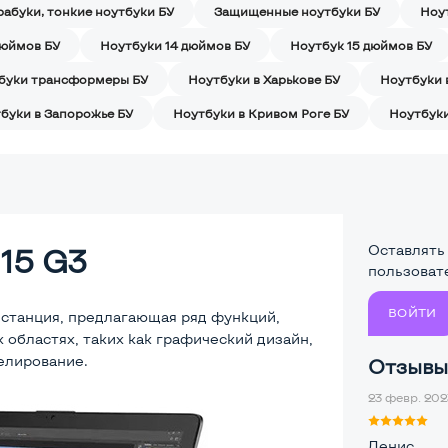
рабуки, тонкие ноутбуки БУ
Защищенные ноутбуки БУ
Ноу
дюймов БУ
Ноутбуки 14 дюймов БУ
Ноутбук 15 дюймов БУ
буки трансформеры БУ
Ноутбуки в Харькове БУ
Ноутбуки 
буки в Запорожье БУ
Ноутбуки в Кривом Роге БУ
Ноутбуки
Оставлять
15 G3
пользоват
ВОЙТИ
 станция, предлагающая ряд функций,
областях, таких как графический дизайн,
елирование.
Отзывы 
23 февр. 2023
Денис