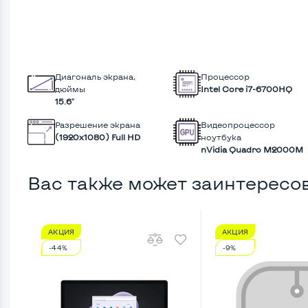
Диагональ экрана,
Процессор
дюймы
Intel Core i7-6700HQ
15.6"
Разрешение экрана
Видеопроцессор
(1920х1080) Full HD
ноутбука
nVidia Quadro M2000M
Вас также может заинтересо
АКЦИЯ
АКЦИЯ
-44%
-9%