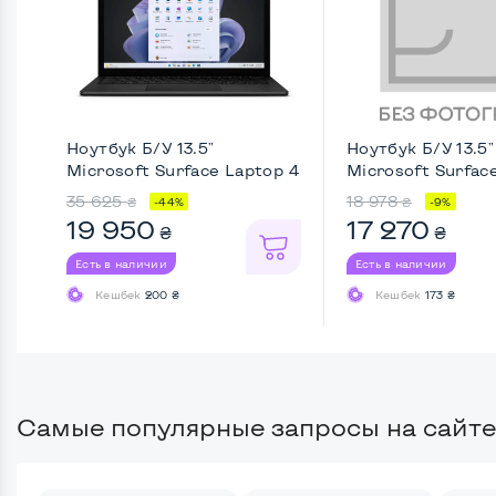
Ноутбук Б/У 13.5"
Ноутбук Б/У 13.5"
Microsoft Surface Laptop 4
Microsoft Surfac
...
...
35 625
18 978
₴
₴
-44%
-9%
19 950
17 270
₴
₴
Есть в наличии
Есть в наличии
Кешбек
200 ₴
Кешбек
173 ₴
Самые популярные запросы на сайте