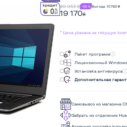
29 953
₴
-36 %
Выгода:
10783
₴
19 170
₴
* Цена указана за текущую ко
Пакет программ
Лицензионный Window
Установка антивируса
Дополнительная гарант
Самовывоз из магазина C
Забрать из отделения Но
Адресная доставка курье