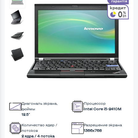
Диагональ экрана,
Процессор
дюймы
Intel Core i5-2410M
12.5"
Количество ядер /
Разрешение экрана
потоков
1366x768
2 ядра / 4 потока