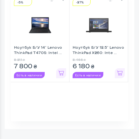
-5%
-27%
-1
Ноутбук Б/У 14" Lenovo
Ноутбук Б/У 12.5" Lenovo
Ноу
ThinkPad T470S: Intel ...
ThinkPad X260: Inte ...
Tos
A50-
8 211
8 466
8 9
₴
₴
7 800
6 180
7 
₴
₴
Есть в наличии
Есть в наличии
Ес