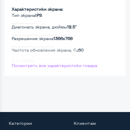
Характеристики экрана:
Тип экрана
IPS
Диагональ экрана, дюймы
12.5"
Разрешение экрана
1366x768
Частота обновления экрана, Гц
60
Full HD
Нет
Посмотреть все характеристики товара
Сенсорный, touch экран
Нет
Поверхность дисплея
Матовая
Мощность:
Процессор
Intel Core i5-2410M
Категории
Клиентам
Количество ядер / потоков
2 ядра / 4 потока