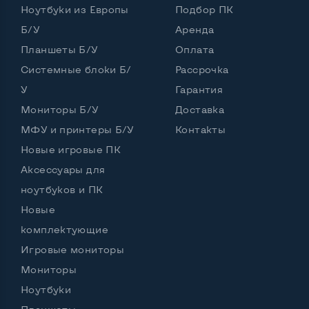
Ноутбуки из Европы
Подбор ПК
Частота процессора (базовая-максимальная)
Б/У
Аренда
Планшеты Б/У
Оплата
Intel Core i5-2410M (2,30 - 2,90 GHz)
Тип оперативной памяти
DDR3
Системные блоки Б/
Рассрочка
У
Гарантия
Тип накопителя
SSD 2,5" или HDD
Мониторы Б/У
Доставка
Количество слотов M_2
0
МФУ и принтеры Б/У
Контакты
Новые игровые ПК
Аксессуары для
Возможности видеокарты:
ноутбуков и ПК
Тип видеокарты
Встроенный
Новые
Видеопроцессор ноутбука
Intel HD
комплектующие
Игровые мониторы
Размер видеопамяти, Гб
Динамический
Мониторы
Ноутбуки