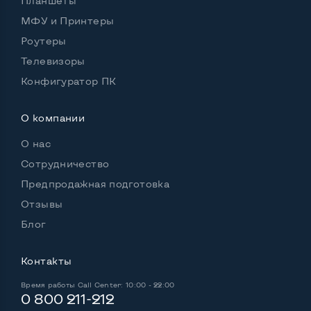
Планшеты
Удобство пользования:
МФУ и Принтеры
Материал корпуса
Пластик
Роутеры
Подсветка клавиатуры
Есть фонарик
Телевизоры
Русские и украинские буквы на клавиатуре
Да
Конфигуратор ПК
Полноразмерная клавиатура NumberPad
Нет
О компании
Оптический привод
Нет
О нас
Операционная система
Win 10 (30 дней)
Сотрудничество
Предпродажная подготовка
Отзывы
Разъемы подключения:
Блог
Выход VGA
Да
Контакты
Выход Display port
Да
Время работы
Call Center: 10:00 - 22:00
Выход mini Display port
Нет
0 800 211-212