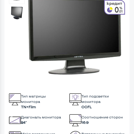
Тип матрицы
Тип подсветки
монитора
монитора
TN+Film
CCFL
Диагональ монитора
Соотношение сторон
24"
16:9
Макс разрешение
Встроенные динамики