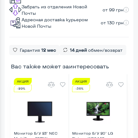
Забрать из отделения Новой
от 99 грн
Почты
Адресная доставка курьером
от 130 грн
Новой Почты
Гарантия
12 мес
14 дней
обмен/возврат
Вас также может заинтересовать
АКЦИЯ
АКЦИЯ
А
-29%
-36%
-1
Монитор Б/У 23" NEC
Монитор Б/У 20" LG
Мон