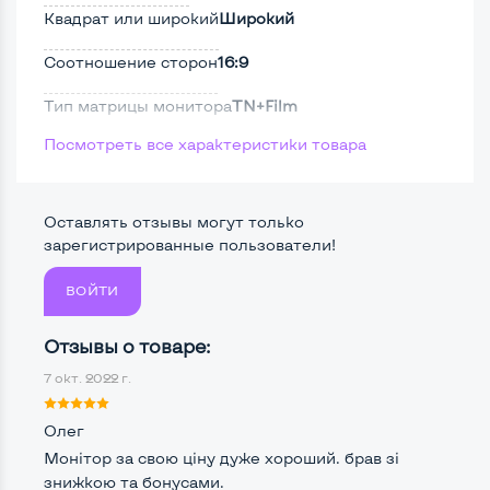
Квадрат или широкий
Широкий
Соотношение сторон
16:9
Тип матрицы монитора
TN+Film
Посмотреть все характеристики товара
Тип подсветки монитора
CCFL
Поверхность дисплея
Матовая
Оставлять отзывы могут только
Безрамочный
Нет
зарегистрированные пользователи!
ВОЙТИ
Разъемы подключения:
Отзывы о товаре:
Крепление сзади, типа VESA
Да, 100*100мм
7 окт. 2022 г.
Интерфейс подключения VGA
Да
Олег
Интерфейс подключения DVI
Да
Монітор за свою ціну дуже хороший. брав зі
знижкою та бонусами.
Интерфейс подключения HDMI
Нет