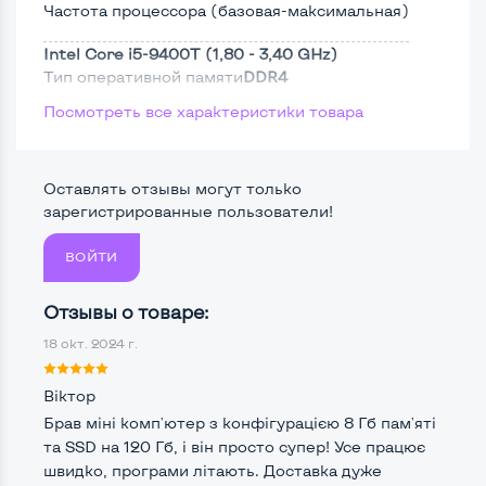
Частота процессора (базовая-максимальная)
Intel Core i5-9400T (1,80 - 3,40 GHz)
Тип оперативной памяти
DDR4
Посмотреть все характеристики товара
Тип накопителя
SSD 2,5"
Размер памяти
Оставлять отзывы могут только
Жесткий диск
зарегистрированные пользователи!
ВОЙТИ
Возможности видеокарты:
Отзывы о товаре:
Тип видеокарты
Встроенный
18 окт. 2024 г.
Видеопроцессор системного блока
Intel HD
Віктор
Размер видеопамяти, Гб
Динамический
Брав міні комп'ютер з конфігурацією 8 Гб пам'яті
та SSD на 120 Гб, і він просто супер! Усе працює
швидко, програми літають. Доставка дуже