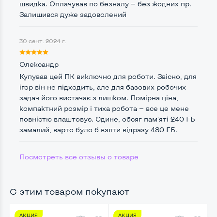
швидка. Оплачував по безналу — без жодних пр.
Удобство пользования:
Залишився дуже задоволений
Типоразмер корпуса
Micro-Nettop/USFF
Крепление на монитор сзади
Да
30 сент. 2024 г.
Оптический привод
Нет
Олександр
Купував цей ПК виключно для роботи. Звісно, для
Операционная система
Win 10 (30 дней)
ігор він не підходить, але для базових робочих
задач його вистачає з лишком. Помірна ціна,
компактний розмір і тиха робота — все це мене
повністю влаштовує. Єдине, обсяг пам'яті 240 ГБ
Разъемы подключения:
замалий, варто було б взяти відразу 480 ГБ.
Выход VGA
Да
Выход DVI
Нет
Посмотреть все отзывы о товаре
Выход Display port
Да
С этим товаром покупают
Выход HDMI
Нет
Картридер для карт SD/SDHC/SDXC
Нет
АКЦИЯ
АКЦИЯ