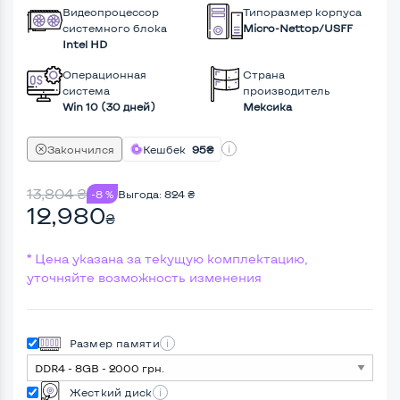
Видеопроцессор
Типоразмер корпуса
системного блока
Micro-Nettop/USFF
Intel HD
Операционная
Страна
система
производитель
Win 10 (30 дней)
Мексика
Закончился
Кешбек
95₴
13,804
₴
-8 %
Выгода:
824
₴
12,980
₴
* Цена указана за текущую комплектацию,
уточняйте возможность изменения
Размер памяти
Жесткий диск