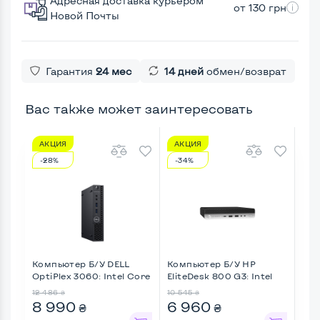
Адресная доставка курьером
от 130 грн
Новой Почты
Гарантия
24 мес
14 дней
обмен/возврат
Вас также может заинтересовать
АКЦИЯ
АКЦИЯ
-28%
-34%
Компьютер Б/У DELL
Компьютер Б/У HP
OptiPlex 3060: Intel Core
EliteDesk 800 G3: Intel
...
Cor ...
12 486
10 545
₴
₴
8 990
6 960
₴
₴