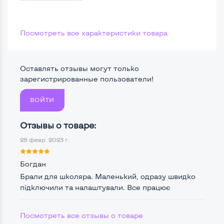
Печать:
Посмотреть все характеристики товара
Черно-белая печать
Да
Разрешение печати, dpi
600x600
Оставлять отзывы могут только
зарегистрированные пользователи!
Двусторонняя автоматическая печать
Нет
ВОЙТИ
Отзывы о товаре:
Расходные материалы:
Емкость картриджа, копий
1600
28 февр. 2023 г.
Богдан
Брали для школяра. Маленький, одразу швидко
Разъемы подключения:
підключили та налаштували. Все працює
Сетевой Ethernet (RJ-45)
Нет
Посмотреть все отзывы о товаре