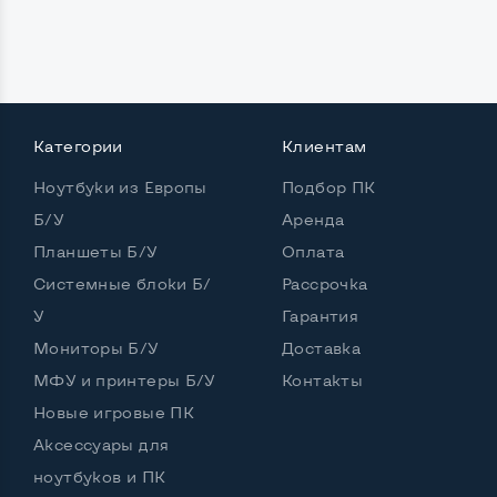
Беспроводные подключения:
Интерфейс Wi-Fi
Нет
Категории
Клиентам
Остальные возможности:
Комплектация:
Принтер, кабель питания
Ноутбуки из Европы
Подбор ПК
Б/У
Аренда
Цвет
Белый
Планшеты Б/У
Оплата
Системные блоки Б/
Рассрочка
У
Гарантия
Мониторы Б/У
Доставка
МФУ и принтеры Б/У
Контакты
Новые игровые ПК
Аксессуары для
ноутбуков и ПК