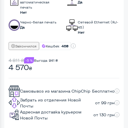
автоматическая
Да
печать
Нет
Черно-белая печать
Сетевой Ethernet (RJ-
Да
45)
Нет
Закончился
Кешбек
46₴
4 811
₴
-5 %
Выгода:
241
₴
4 570
₴
Самовывоз из магазина ChipChip
Бесплатно
Забрать из отделения Новой
от 99 грн
Почты
Адресная доставка курьером
от 130 грн
Новой Почты