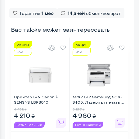
Гарантия
1 мес
14 дней
обмен/возврат
Вас также может заинтересовать
АКЦИЯ
АКЦИЯ
А
-5%
-6%
-4
Принтер Б/У Canon i-
МФУ Б/У Samsung SCX-
При
SENSYS LBP3010,
3405, Лазерная печать ...
Las
Лазерная ...
Лаз
4 432
5 277
3 59
₴
₴
4 210
4 960
3 
₴
₴
Есть в наличии
Есть в наличии
Ес