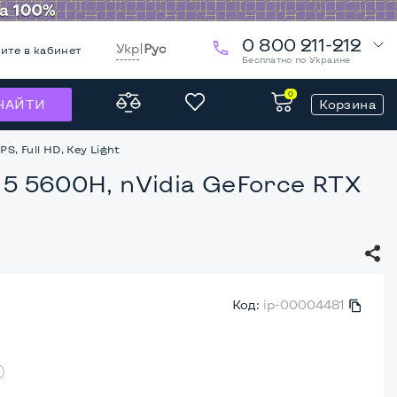
0 800 211-212
Укр
|
Рус
ите в кабинет
Бесплатно по Украине
0
Корзина
НАЙТИ
S, Full HD, Key Light
 5 5600H, nVidia GeForce RTX
Код:
ip-00004481