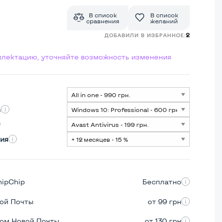
В список
В список
сравнения
желаний
2
ДОБАВИЛИ В ИЗБРАННОЕ:
мплектацию, уточняйте возможность изменения
s
ия
hipChip
Бесплатно
вой Почты
от 99 грн
ром Новой Почты
от 130 грн