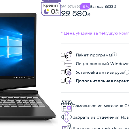
24 813
₴
-9 %
Выгода:
2233
₴
22 580
₴
* Цена указана за текущую ко
Пакет программ
Лицензионный Window
Установка антивируса
Дополнительная гарант
Самовывоз из магазина C
Забрать из отделения Но
Адресная доставка курье