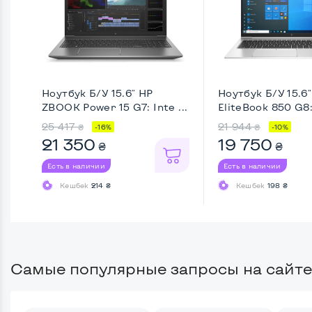
Ноутбук Б/У 15.6" HP
Ноутбук Б/У 15.6
ZBOOK Power 15 G7: Inte ...
EliteBook 850 G8: 
25 417
21 944
₴
₴
-16%
-10%
21 350
19 750
₴
₴
Есть в наличии
Есть в наличии
Кешбек
214 ₴
Кешбек
198 ₴
Самые популярные запросы на сайте