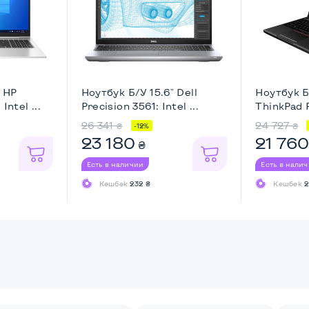
" HP
Ноутбук Б/У 15.6" Dell
Ноутбук Б
Intel ...
Precision 3561: Intel ...
ThinkPad P
26 341
24 727
₴
₴
-12%
23 180
21 76
₴
Есть в наличии
Есть в нали
Кешбек
232 ₴
Кешбек
2