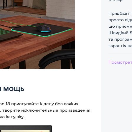
Придбав і
просто від
що приємн
Швидкий S
та програм
гарантія н
Посмотрет
я мощь
n 15 приступайте к делу без всяких
, творите исключительные произведения,
ую катушку.