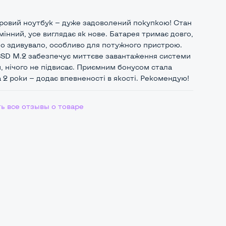
гровий ноутбук — дуже задоволений покупкою! Стан
мінний, усе виглядає як нове. Батарея тримає довго,
о здивувало, особливо для потужного пристрою.
SD M.2 забезпечує миттєве завантаження системи
, нічого не підвисає. Приємним бонусом стала
а 2 роки — додає впевненості в якості. Рекомендую!
ь все отзывы о товаре