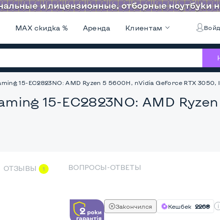
и
MAX скидка %
Аренда
Клиентам
Войд
Gaming 15-EС2823NO: AMD Ryzen 5 5600H, nVidia GeForce RTX 3050, IP
 Gaming 15-EС2823NO: AMD Ryzen
ВОПРОСЫ-ОТВЕТЫ
ОТЗЫВЫ
1
Закончился
Кешбек
226₴