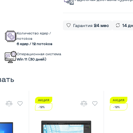
Гарантия
24 мес
14 д
Количество ядер /
потоков
6 ядер / 12 потоков
Операционная система
Win 11 (30 дней)
вать
АКЦИЯ
АКЦИЯ
-12%
-12%