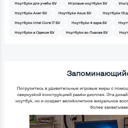
Ноутбуки для учебы БУ
Игровые ноутбуки БУ
Ульт
Ноутбуки Acer БУ
Ноутбуки Asus БУ
Ноутбуки 13 
Ноутбуки Intel Core i7 БУ
Ноутбуки 4 ядра БУ
Ноут
Ноутбуки в Одессе БУ
Ноутбуки во Львове БУ
Ноут
Запоминающийс
Погрузитесь в удивительные игровые миры с помо
сверхузкой конструкцией рамки дисплея. Эта дизай
ноутбук, но и создает великолепное визуальное во
более захватыва