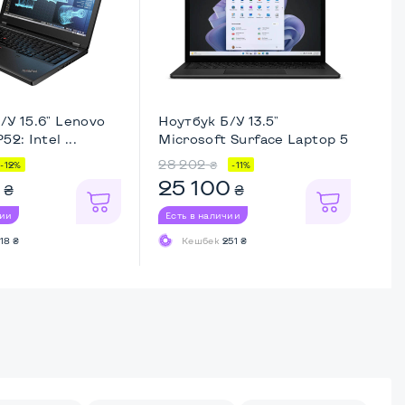
/У 15.6" Lenovo
Ноутбук Б/У 13.5"
52: Intel ...
Microsoft Surface Laptop 5
...
28 202
₴
-12%
-11%
0
25 100
₴
₴
чии
Есть в наличии
18 ₴
Кешбек
251 ₴