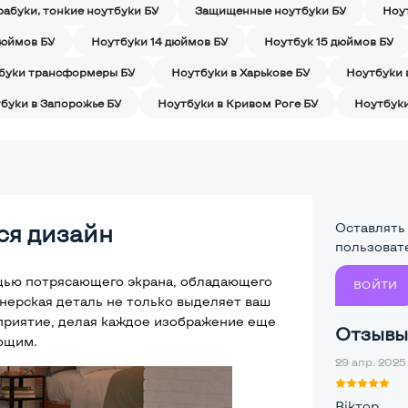
рабуки, тонкие ноутбуки БУ
Защищенные ноутбуки БУ
Ноу
дюймов БУ
Ноутбуки 14 дюймов БУ
Ноутбук 15 дюймов БУ
буки трансформеры БУ
Ноутбуки в Харькове БУ
Ноутбуки 
буки в Запорожье БУ
Ноутбуки в Кривом Роге БУ
Ноутбуки
я дизайн
Оставлять
пользоват
щью потрясающего экрана, обладающего
ВОЙТИ
нерская деталь не только выделяет ваш
сприятие, делая каждое изображение еще
Отзывы 
ющим.
29 апр. 2025 
Віктор