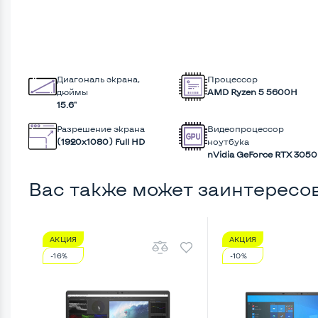
Диагональ экрана,
Процессор
дюймы
AMD Ryzen 5 5600H
15.6"
Разрешение экрана
Видеопроцессор
(1920х1080) Full HD
ноутбука
nVidia GeForce RTX 3050
Вас также может заинтересо
АКЦИЯ
АКЦИЯ
-16%
-10%