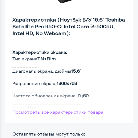
Характеристики (Ноутбук Б/У 15.6" Toshiba
Satellite Pro R50-C: Intel Core i3-5005U,
Intel HD, No Webcam):
Характеристики экрана:
Тип экрана
TN+Film
Диагональ экрана, дюймы
15.6"
Разрешение экрана
1366x768
Частота обновления экрана, Гц
60
Full HD
Нет
Посмотреть все характеристики товара
Сенсорный, touch экран
Нет
Поверхность дисплея
Матовая
Оставлять отзывы могут только