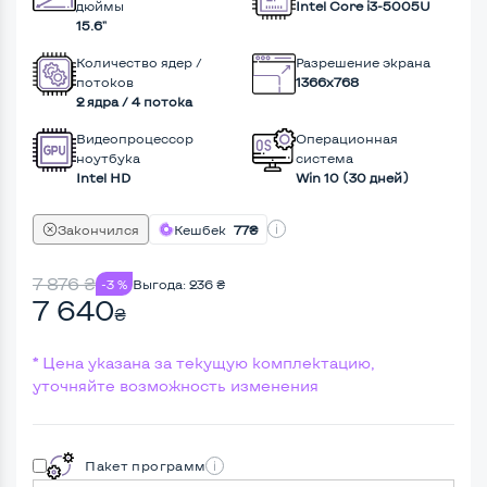
дюймы
Intel Core i3-5005U
15.6"
Количество ядер /
Разрешение экрана
потоков
1366x768
2 ядра / 4 потока
Видеопроцессор
Операционная
ноутбука
система
Intel HD
Win 10 (30 дней)
Закончился
Кешбек
77₴
7 876
₴
-3 %
Выгода:
236
₴
7 640
₴
* Цена указана за текущую комплектацию,
уточняйте возможность изменения
Пакет программ