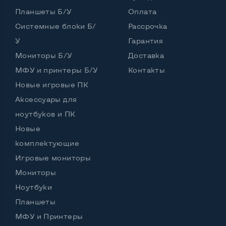
Планшеты Б/У
Оплата
Системные блоки Б/
Рассрочка
Беспроводные подключения:
У
Гарантия
Wi-Fi
Да
Мониторы Б/У
Доставка
Bluetooth
Нет
МФУ и принтеры Б/У
Контакты
Новые игровые ПК
Поддержка SIM
Нет
Аксессуары для
ноутбуков и ПК
Новые
Возможности аккумулятора:
комплектующие
Аккумулятор держит заряд более 4х часов
Нет
Игровые мониторы
Работа от аккумулятора, Ч, мин
3
Мониторы
Батарея съемная
Да
Ноутбуки
Планшеты
Питание через повербанк
Нет
МФУ и Принтеры
Аккумулятор съемный
Да