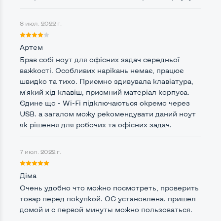
Видеопроцессор ноутбука
Intel HD
8 июл. 2022 г.
Размер видеопамяти, Гб
Динамический
Артем
Брав собі ноут для офісних задач середньої
важкості. Особливих нарікань немає, працює
Удобство пользования:
швидко та тихо. Приємно здивувала клавіатура,
Материал корпуса
Пластик
м'який хід клавіш, приємний матеріал корпуса.
Подсветка клавиатуры
Єдине щo - Wi-Fi підключаються окремо через
Нет
USB. а загалом можу рекомендувати даний ноут
Русские и украинские буквы на клавиатуре
Да
як рішення для робочих та офісних задач.
Полноразмерная клавиатура NumberPad
Да
7 июл. 2022 г.
Оптический привод
DVD-RW
Діма
Операционная система
Win 10 (30 дней)
Очень удобно что можно посмотреть, проверить
товар перед покупкой. ОС установлена. пришел
домой и с первой минуты можно пользоваться.