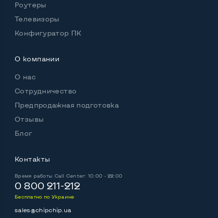
Роутеры
Телевизоры
Конфигуратор ПК
Остальные возможности:
Вебкамера
Нет
О компании
Встроенный микрофон
Да
О нас
Сотрудничество
Встроенные динамики
Да
Предпродажная подготовка
Цвет
Черный
Отзывы
Особенности
Блог
Вебкамера и Wi-Fi подключаются отдельно по
Контакты
USB
Страна производитель
Китай
Время работы
Call Center: 10:00 - 22:00
0 800 211-212
Бесплатно по Украине
sales@chipchip.ua