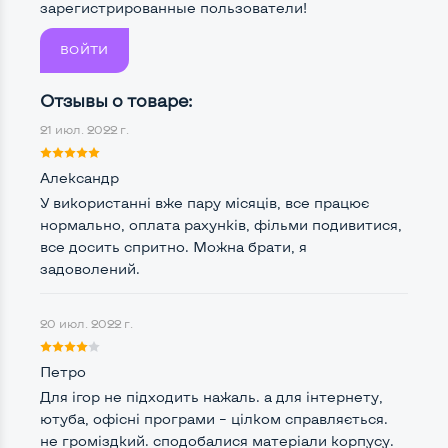
зарегистрированные пользователи!
ВОЙТИ
Мощность:
Процессор
Intel Core i3-5005U
Отзывы о товаре:
21 июл. 2022 г.
Количество ядер / потоков
2 ядра / 4 потока
Частота процессора (базовая-максимальная)
Александр
У використанні вже пару місяців, все працює
Intel Core i3-5005U (2,00 GHz)
нормально, оплата рахунків, фільми подивитися,
Тип оперативной памяти
DDR3
все досить спритно. Можна брати, я
задоволений.
Тип накопителя
SSD 2,5" или HDD
Количество слотов M_2
0
20 июл. 2022 г.
Петро
Для ігор не підходить нажаль. а для інтернету,
Возможности видеокарты:
ютуба, офісні програми – цілком справляється.
Тип видеокарты
Встроенный
не громіздкий. сподобалися матеріали корпусу.