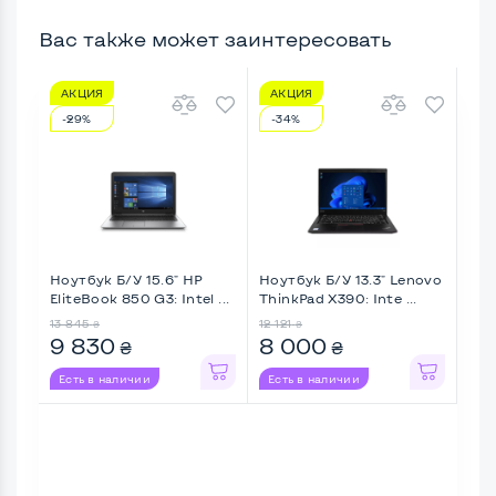
Вас также может заинтересовать
АКЦИЯ
АКЦИЯ
А
-29%
-34%
-1
Ноутбук Б/У 15.6" HP
Ноутбук Б/У 13.3" Lenovo
Ноу
EliteBook 850 G3: Intel ...
ThinkPad X390: Inte ...
Lati
13 845
12 121
11 3
₴
₴
9 830
8 000
9 
₴
₴
Есть в наличии
Есть в наличии
Ес