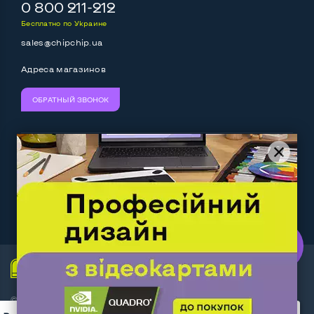
Выход mini Display port
Нет
0 800 211-212
Бесплатно по Украине
Выход HDMI
Да
sales@chipchip.ua
Разъем для карт SD/SDHC
Да
Адреса магазинов
Разъем для наушников 3.5 мм
Да
ОБРАТНЫЙ ЗВОНОК
Разъем для микрофона
Да
Выход Gigabit Ethernet LAN
Да
Мы принимаем:
Следите за нами:
Выход USB 2_0
Нет
Выход USB 3_0
2-4 шт
Work.ua
— самий кльовий
наш партнер
Выход Com Port
Нет
Беспроводные подключения:
© Интернет-магазин ChipChip - компьютерная техника и
Wi-Fi
Да
аксессуары 2014-2026