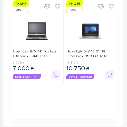
АКЦИЯ
АКЦИЯ
А
-9%
-12%
-2
Ноутбук Б/У 14" Fujitsu
Ноутбук Б/У 15.6" HP
Ноу
Lifebook E746: Intel ...
EliteBook 850 G3: Intel ...
Pan
54A
7 692
12 216
13 3
₴
₴
7 000
10 750
9 
₴
₴
Есть в наличии
Есть в наличии
Ес