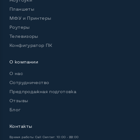
Планшеты
Удобство пользования:
МФУ и Принтеры
Материал корпуса
Металл
Роутеры
Подсветка клавиатуры
Нет
Телевизоры
Русские и украинские буквы на клавиатуре
Да
Конфигуратор ПК
Полноразмерная клавиатура NumberPad
Да
О компании
Оптический привод
Да
О нас
Операционная система
Win 10 (30 дней)
Сотрудничество
Предпродажная подготовка
Отзывы
Разъемы подключения:
Блог
Выход VGA
Да
Контакты
Выход Display port
Нет
Время работы
Call Center: 10:00 - 22:00