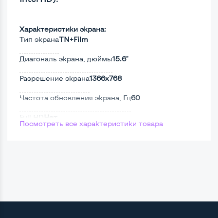
Характеристики экрана:
Тип экрана
TN+Film
Диагональ экрана, дюймы
15.6"
Разрешение экрана
1366x768
Частота обновления экрана, Гц
60
Full HD
Нет
Посмотреть все характеристики товара
Сенсорный, touch экран
Нет
Поверхность дисплея
Матовая
Мощность:
Процессор
Intel Core i7-3520M