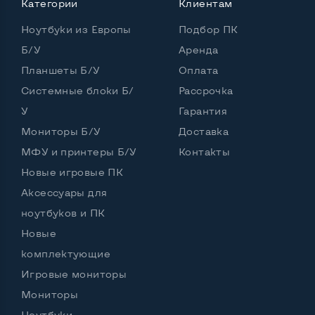
Категории
Клиентам
Количество ядер / потоков
4 ядра / 8 потоков
Ноутбуки из Европы
Подбор ПК
Частота процессора (базовая-максимальная)
Б/У
Аренда
Планшеты Б/У
Оплата
Intel Core i7-3520M (2,90 - 3,60 GHz)
Тип оперативной памяти
DDR3
Системные блоки Б/
Рассрочка
У
Гарантия
Тип накопителя
SSD 2,5" или HDD
Мониторы Б/У
Доставка
Количество слотов M_2
0
МФУ и принтеры Б/У
Контакты
Новые игровые ПК
Аксессуары для
Возможности видеокарты:
ноутбуков и ПК
Тип видеокарты
Встроенный
Новые
Видеопроцессор ноутбука
Intel HD
комплектующие
Игровые мониторы
Размер видеопамяти, Гб
1
Мониторы
Ноутбуки