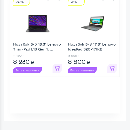
-26%
-8%
-3
Ноутбук Б/У 13.3" Lenovo
Ноутбук Б/У 17.3" Lenovo
Ноу
ThinkPad L13 Gen 1: ...
IdeaPad 320-17IKB: ...
Tos
I ...
11 122
9 565
12 2
₴
₴
8 230
8 800
7 
₴
₴
Есть в наличии
Есть в наличии
Ес