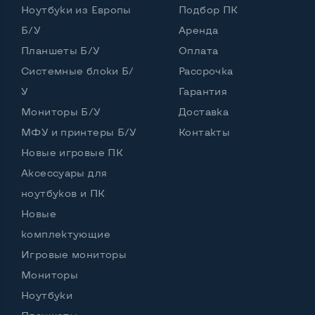
Ноутбуки из Европы
Подбор ПК
Частота процессора (базовая-максимальная)
Б/У
Аренда
Планшеты Б/У
Оплата
Intel Core i5-2410M (2,30 - 2,90 GHz)
Тип оперативной памяти
DDR3
Системные блоки Б/
Рассрочка
У
Гарантия
Тип накопителя
SSD+HDD
Мониторы Б/У
Доставка
Количество слотов M_2
0
МФУ и принтеры Б/У
Контакты
Новые игровые ПК
Аксессуары для
Возможности видеокарты:
ноутбуков и ПК
Тип видеокарты
Встроенный
Новые
Видеопроцессор ноутбука
Intel HD
комплектующие
Игровые мониторы
Размер видеопамяти, Гб
Динамический
Мониторы
Ноутбуки