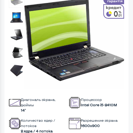
Диагональ экрана,
Процессор
дюймы
Intel Core i5-2410M
14"
Количество ядер /
Разрешение экрана
потоков
1600x900
2 ядра / 4 потока