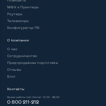
Планшеты
Удобство пользования:
МФУ и Принтеры
Материал корпуса
Пластик
Роутеры
Подсветка клавиатуры
Нет
Телевизоры
Русские и украинские буквы на клавиатуре
Да
Конфигуратор ПК
Полноразмерная клавиатура NumberPad
Да
О компании
Оптический привод
DVD-RW
О нас
Операционная система
Win 10 (30 дней)
Сотрудничество
Предпродажная подготовка
Отзывы
Разъемы подключения:
Блог
Выход VGA
Да
Контакты
Выход Display port
Нет
Время работы
Call Center: 10:00 - 22:00
Выход mini Display port
Нет
0 800 211-212