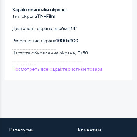
Характеристики экрана:
Тип экрана
TN+Film
Диагональ экрана, дюймы
14"
Разрешение экрана
1600x900
Частота обновления экрана, Гц
60
Full HD
Нет
Посмотреть все характеристики товара
Сенсорный, touch экран
Да
Поверхность дисплея
Матовая
Мощность:
Процессор
Intel Core i5-2410M
Категории
Клиентам
Количество ядер / потоков
2 ядра / 4 потока