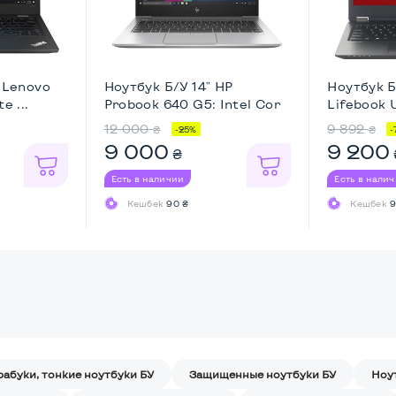
" Lenovo
Ноутбук Б/У 14" HP
Ноутбук Б/
e ...
Probook 640 G5: Intel Cor
Lifebook U
...
12 000
9 892
₴
₴
-25%
-
9 000
9 200
₴
Есть в наличии
Есть в нали
Кешбек
90 ₴
Кешбек
9
рабуки, тонкие ноутбуки БУ
Защищенные ноутбуки БУ
Ноу