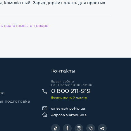
, компактный. Заряд держит долго. для простых
ь все отзывы о товаре
Контакты
Время работы
Call Center: 10:00 - 22:00
0 800 211-212
во
Бесплатно по Украине
я подготовка
sales@chipchip.ua
Адреса магазинов
Следите за нами: