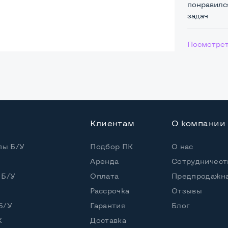
понравился
задач
Посмотрет
ая
4
Клиентам
О компании
 / 2 потока
пы Б/У
Подбор ПК
О нас
 (1,50 - 3,30 GHz)
Аренда
Сотрудничест
 Б/У
Оплата
Предпродажна
Рассрочка
Отзывы
5" или HDD
Б/У
Гарантия
Блог
К
Доставка