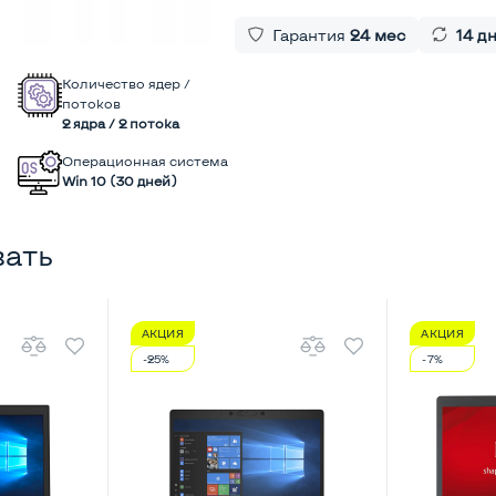
Гарантия
24 мес
14 д
Количество ядер /
потоков
2 ядра / 2 потока
Операционная система
Win 10 (30 дней)
вать
АКЦИЯ
АКЦИЯ
-25%
-7%