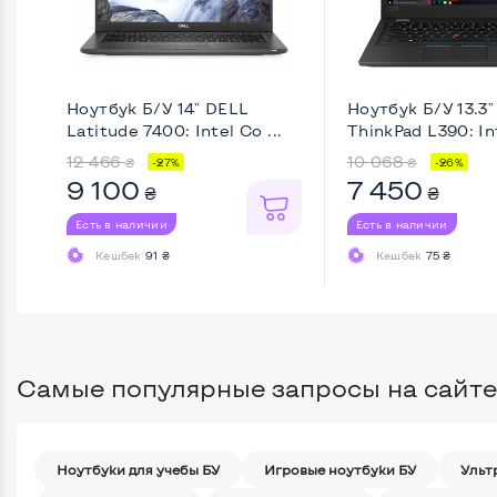
Ноутбук Б/У 14" DELL
Ноутбук Б/У 13.3
Latitude 7400: Intel Co ...
ThinkPad L390: Int
12 466
10 068
₴
₴
-27%
-26%
9 100
7 450
₴
₴
Есть в наличии
Есть в наличии
Кешбек
91 ₴
Кешбек
75 ₴
Самые популярные запросы на сайте
Ноутбуки для учебы БУ
Игровые ноутбуки БУ
Ульт