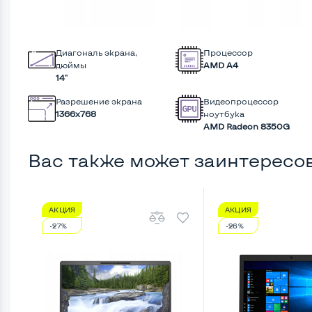
Диагональ экрана,
Процессор
дюймы
AMD А4
14"
Разрешение экрана
Видеопроцессор
1366x768
ноутбука
AMD Radeon 8350G
Вас также может заинтересо
АКЦИЯ
АКЦИЯ
-27%
-26%