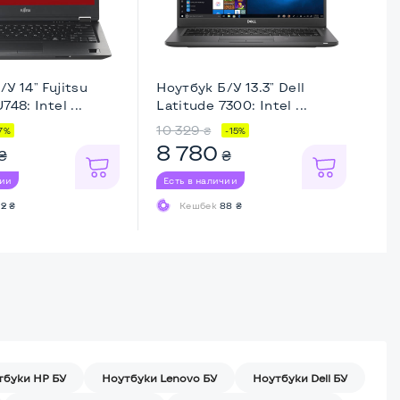
У 14" Fujitsu
Ноутбук Б/У 13.3" Dell
Но
748: Intel ...
Latitude 7300: Intel ...
La
10 329
13
₴
7%
-15%
8 780
9
₴
₴
чии
Есть в наличии
Ес
2 ₴
Кешбек
88 ₴
тбуки HP БУ
Ноутбуки Lenovo БУ
Ноутбуки Dell БУ