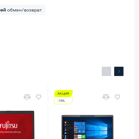
ней
обмен/возврат
АКЦИЯ
А
-15%
-