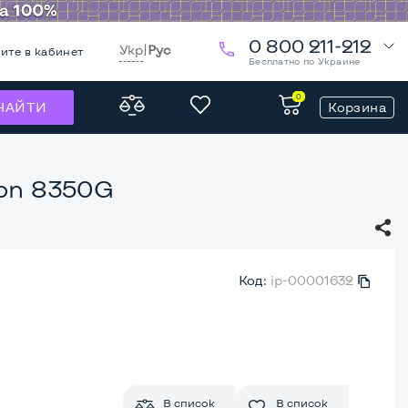
0 800 211-212
Укр
|
Рус
ите в кабинет
Бесплатно по Украине
0
Корзина
НАЙТИ
eon 8350G
Код:
ip-00001632
В список
В список