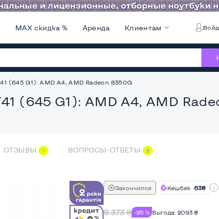
и
MAX скидка %
Аренда
Клиентам
Войд
T41 (645 G1): AMD A4, AMD Radeon 8350G
T41 (645 G1): AMD A4, AMD Rad
ОТЗЫВЫ
ВОПРОСЫ-ОТВЕТЫ
1
2
Закончился
Кешбек
63₴
8 373
₴
-25 %
Выгода:
2093
₴