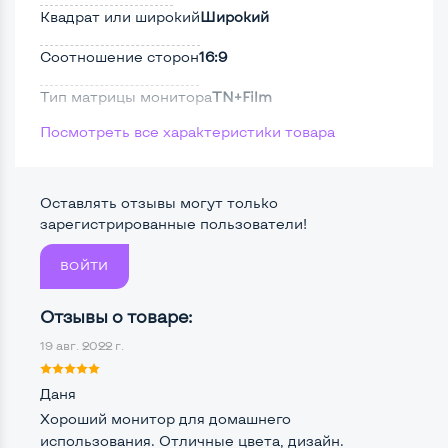
Квадрат или широкий
Широкий
Соотношение сторон
16:9
Тип матрицы монитора
TN+Film
Посмотреть все характеристики товара
Тип подсветки монитора
LED
Поверхность дисплея
Матовая
Оставлять отзывы могут только
Безрамочный
Нет
зарегистрированные пользователи!
ВОЙТИ
Разъемы подключения:
Отзывы о товаре:
Крепление сзади, типа VESA
Да, 75*75мм
19 авг. 2022 г.
Интерфейс подключения VGA
Да
Даня
Интерфейс подключения DVI
Нет
Хороший монитор для домашнего
использования. Отличные цвета, дизайн.
Интерфейс подключения HDMI
Да