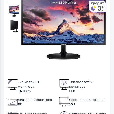
Тип матрицы
Тип подсветки
монитора
монитора
TN+Film
LED
Диагональ монитора
Соотношение сторон
22"
16:9
Макс разрешение
Встроенные динамики