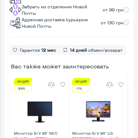
Забрать из отделения Новой
от 99 грн
Почты
Адресная доставка курьером
от 130 грн
Новой Почты
Гарантия
12 мес
14 дней
обмен/возврат
Вас также может заинтересовать
АКЦИЯ
АКЦИЯ
А
-29%
-11%
-1
Монитор Б/У 23" NEC
Монитор Б/У 24" LG
Мон