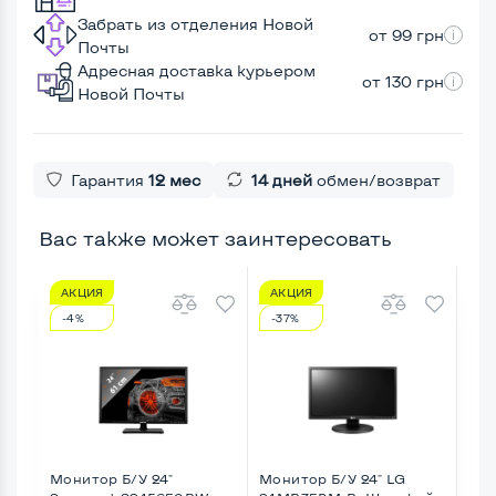
Забрать из отделения Новой
от 99 грн
Почты
Адресная доставка курьером
от 130 грн
Новой Почты
Гарантия
12 мес
14 дней
обмен/возврат
Вас также может заинтересовать
АКЦИЯ
АКЦИЯ
А
-4%
-37%
-6
Монитор Б/У 24"
Монитор Б/У 24" LG
Мон