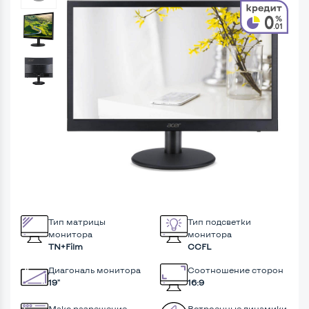
Тип матрицы
Тип подсветки
монитора
монитора
TN+Film
CCFL
Диагональ монитора
Соотношение сторон
19"
16:9
Макс разрешение
Встроенные динамики