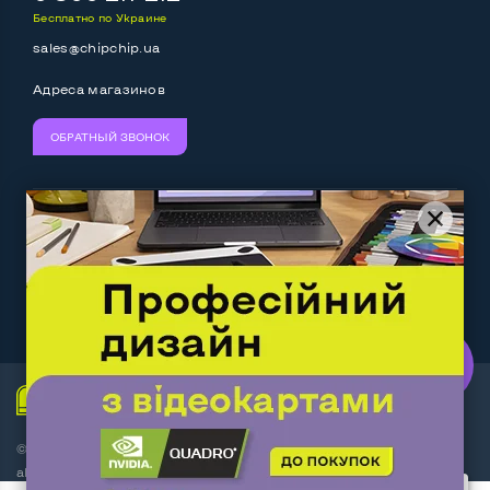
Бесплатно по Украине
sales@chipchip.ua
Адреса магазинов
ОБРАТНЫЙ ЗВОНОК
Мы принимаем:
Следите за нами:
Work.ua
— самий кльовий
наш партнер
© Интернет-магазин ChipChip - компьютерная техника и
аксессуары 2014-2026