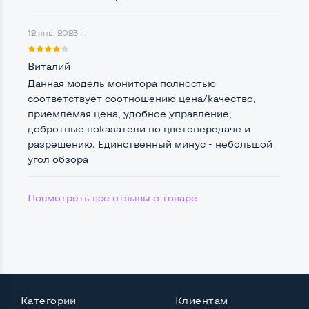
Интерфейс подключения Display port
Нет
12 янв. 2023 г.
Возможность вывода USB-разъемов на монитор
Виталий
Нет
Данная модель монитора полностью
соответствует соотношению цена/качество,
приемлемая цена, удобное управление,
добротные показатели по цветопередаче и
Остальные возможности:
разрешению. Единственный минус - небольшой
Блок питания
Встроенный
угол обзора
Регулировка положения дисплея
Посмотреть все отзывы о товаре
Наклон, вперед назад
Встроенные динамики
Нет
Особенности (изогнутый экран, цвет и пр.)
Цвет
Черный
Комплектация: Монитор, кабель питания
Да
Категории
Клиентам