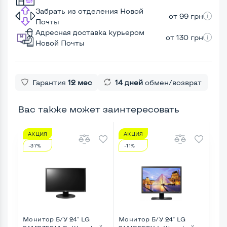
Забрать из отделения Новой
от 99 грн
Почты
Адресная доставка курьером
от 130 грн
Новой Почты
Гарантия
12 мес
14 дней
обмен/возврат
Вас также может заинтересовать
АКЦИЯ
АКЦИЯ
А
-37%
-11%
-1
Монитор Б/У 24" LG
Монитор Б/У 24" LG
Мон