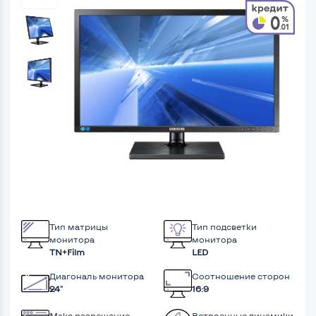
Тип матрицы
Тип подсветки
монитора
монитора
TN+Film
LED
Диагональ монитора
Соотношение сторон
24"
16:9
Макс разрешение
Встроенные динамики