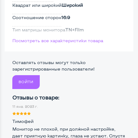
Квадрат или широкий
Широкий
Соотношение сторон
16:9
Тип матрицы монитора
TN+Film
Посмотреть все характеристики товара
Тип подсветки монитора
LED
Поверхность дисплея
Матовая
Оставлять отзывы могут только
Безрамочный
Нет
зарегистрированные пользователи!
ВОЙТИ
Разъемы подключения:
Отзывы о товаре:
Крепление сзади, типа VESA
Да, 100*100мм
11 янв. 2023 г.
Интерфейс подключения VGA
Да
Тимофей
Интерфейс подключения DVI
Да
Монитор не плохой, при должной настройке,
дает приятную картинку, глаза не устают. Спустя
Интерфейс подключения HDMI
Нет