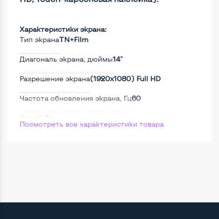
Характеристики экрана:
Тип экрана
TN+Film
Диагональ экрана, дюймы
14"
Разрешение экрана
(1920х1080) Full HD
Частота обновления экрана, Гц
60
Full HD
Да
Посмотреть все характеристики товара
Сенсорный, touch экран
Да
Поверхность дисплея
Матовая
Мощность:
Процессор
Intel Core i5-7200U