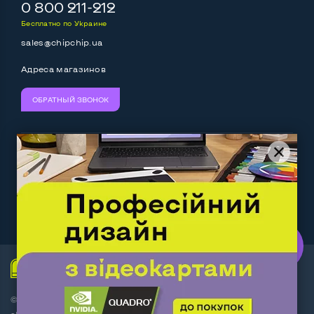
Выход mini Display port
Нет
0 800 211-212
Бесплатно по Украине
Выход HDMI
Нет
sales@chipchip.ua
Разъем для карт SD/SDHC
Да
Адреса магазинов
Разъем для наушников 3.5 мм
Да
ОБРАТНЫЙ ЗВОНОК
Разъем для микрофона
Нет
Выход Gigabit Ethernet LAN
Да
Мы принимаем:
Следите за нами:
Выход USB 2_0
Нет
Выход USB 3_0
2-4 шт
Work.ua
— самий кльовий
наш партнер
Выход Com Port
Нет
Беспроводные подключения:
© Интернет-магазин ChipChip - компьютерная техника и
Wi-Fi
Да
аксессуары 2014-2026