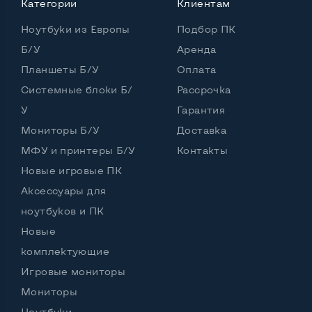
Категории
Клиентам
Количество ядер / потоков
2 ядра / 4 потока
Ноутбуки из Европы
Подбор ПК
Частота процессора (базовая-максимальная)
Б/У
Аренда
Планшеты Б/У
Оплата
Intel Core i5-7200U (2,50 - 3,10 GHz)
Тип оперативной памяти
DDR4
Системные блоки Б/
Рассрочка
У
Гарантия
Тип накопителя
SSD 2,5" или HDD
Мониторы Б/У
Доставка
Количество слотов M_2
0
МФУ и принтеры Б/У
Контакты
Новые игровые ПК
Аксессуары для
Возможности видеокарты:
ноутбуков и ПК
Тип видеокарты
Встроенный
Новые
Видеопроцессор ноутбука
Intel HD
комплектующие
Игровые мониторы
Размер видеопамяти, Гб
Динамический
Мониторы
Ноутбуки