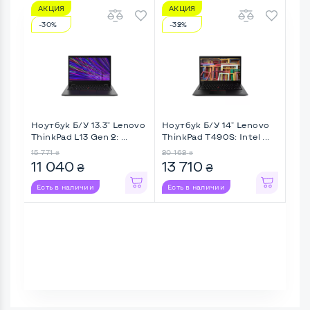
АКЦИЯ
АКЦИЯ
А
-30%
-32%
-1
Ноутбук Б/У 13.3" Lenovo
Ноутбук Б/У 14" Lenovo
Ноу
ThinkPad L13 Gen 2: ...
ThinkPad T490S: Intel ...
Lati
15 771
20 162
10 3
₴
₴
11 040
13 710
8 
₴
₴
Есть в наличии
Есть в наличии
Ес