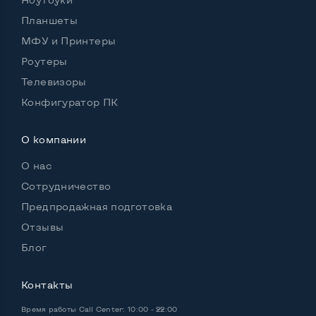
Планшеты
Удобство пользования:
МФУ и Принтеры
Материал корпуса
Металл+пластик
Роутеры
Подсветка клавиатуры
Да
Телевизоры
Русские и украинские буквы на клавиатуре
Да
Конфигуратор ПК
Полноразмерная клавиатура NumberPad
Нет
О компании
Оптический привод
DVD/CD-RW
О нас
Операционная система
Win 10 (30 дней)
Сотрудничество
Предпродажная подготовка
Отзывы
Разъемы подключения:
Блог
Выход VGA
Да
Контакты
Выход Display port
Да
Время работы
Call Center: 10:00 - 22:00