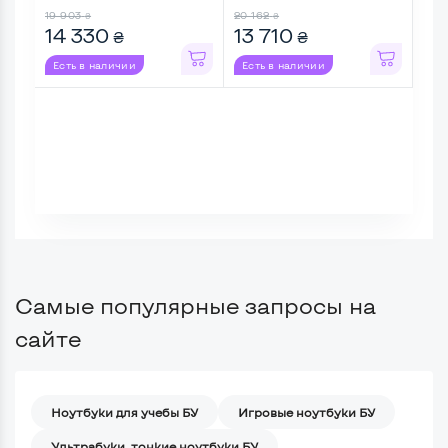
19 903
20 162
12 5
₴
₴
14 330
13 710
11
₴
₴
Есть в наличии
Есть в наличии
Ес
Самые популярные запросы на
сайте
Ноутбуки для учебы БУ
Игровые ноутбуки БУ
Ультрабуки, тонкие ноутбуки БУ