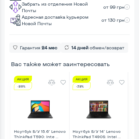
Забрать из отделения Новой
от 99 грн
Почты
Адресная доставка курьером
от 130 грн
Новой Почты
Гарантия
24 мес
14 дней
обмен/возврат
Вас также может заинтересовать
АКЦИЯ
АКЦИЯ
А
-28%
-32%
-5
Ноутбук Б/У 15.6" Lenovo
Ноутбук Б/У 14" Lenovo
Ноу
ThinkPad T590: Inte ...
ThinkPad T490S: Intel ...
Thi