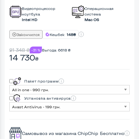
Видеопроцессор
Операционная
ноутбука
система
Intel HD
Mac OS
Закончился
Кешбек
148₴
21 348
₴
-31 %
Выгода:
6618
₴
14 730
₴
Пакет программ
Установка антивируса
Самовывоз из магазина ChipChip
Бесплатно