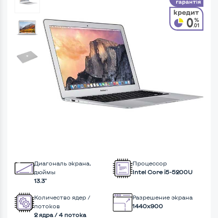
Диагональ экрана,
Процессор
дюймы
Intel Core i5-5200U
13.3"
Количество ядер /
Разрешение экрана
потоков
1440x900
2 ядра / 4 потока