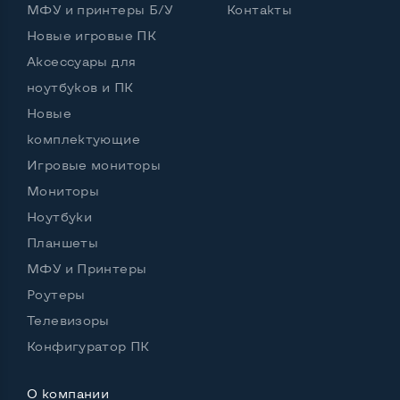
МФУ и принтеры Б/У
Контакты
Новые игровые ПК
Аксессуары для
Возможности видеокарты:
ноутбуков и ПК
Тип видеокарты
Встроенный
Новые
Видеопроцессор ноутбука
Intel HD
комплектующие
Игровые мониторы
Размер видеопамяти, Гб
Динамический
Мониторы
Ноутбуки
Планшеты
Удобство пользования:
МФУ и Принтеры
Материал корпуса
Металл
Роутеры
Подсветка клавиатуры
Да
Телевизоры
Русские и украинские буквы на клавиатуре
Да
Конфигуратор ПК
Полноразмерная клавиатура NumberPad
Нет
О компании