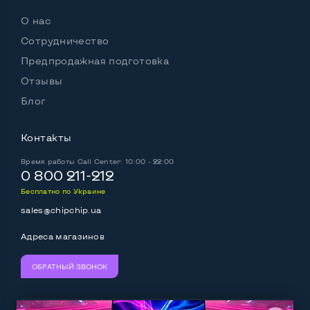
Оптический привод
Нет
О нас
Операционная система
Mac OS
Сотрудничество
Предпродажная подготовка
Отзывы
Разъемы подключения:
Блог
Выход VGA
Нет
Контакты
Выход Display port
Нет
Время работы
Call Center: 10:00 - 22:00
Выход mini Display port
Да
0 800 211-212
Бесплатно по Украине
Выход HDMI
Нет
sales@chipchip.ua
Разъем для карт SD/SDHC
Да
Адреса магазинов
Разъем для наушников 3.5 мм
Да
ОБРАТНЫЙ ЗВОНОК
Разъем для микрофона
Нет
Выход Gigabit Ethernet LAN
Да