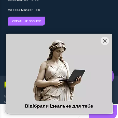
Адреса магазинов
ОБРАТНЫЙ ЗВОНОК
Мы принимаем:
Следите за нами:
Work.ua
— самий кльовий
наш партнер
© Интернет-магазин ChipChip - компьютерная техника и
аксессуары 2014-2026
3 пользователя добавили этот товар в корзину
Договор оферты
БЫСТРАЯ ПОКУПКА
КУПИТЬ