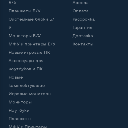
Б/У
Аренда
Планшеты Б/У
Оплата
Разъемы подключения:
Сетевой Ethernet (RJ-45)
Нет
Системные блоки Б/
Рассрочка
У
Гарантия
Мониторы Б/У
Доставка
Беспроводные подключения:
МФУ и принтеры Б/У
Контакты
Интерфейс Wi-Fi
Нет
Новые игровые ПК
Аксессуары для
ноутбуков и ПК
Остальные возможности:
Новые
Комплектация:
МФУ, кабель питания
комплектующие
Цвет
Белый
Игровые мониторы
Мониторы
Ноутбуки
Планшеты
МФУ и Принтеры