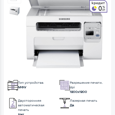
Тип устройства
Разрешение печати,
МФУ
dpi
1200x1200
Двусторонняя
Лазерная печать
автоматическая
Да
печать
Нет