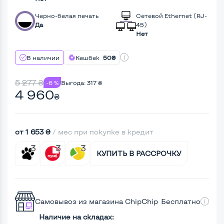
Черно-белая печать
Сетевой Ethernet (RJ-
Да
45)
Нет
В наличии
Кешбек
50₴
5 277
₴
-6 %
Выгода:
317
₴
4 960
₴
от 1 653 ₴
/ мес при покупке в кредит
КУПИТЬ В РАССРОЧКУ
Самовывоз из магазина ChipChip
Бесплатно
Наличие на складах: