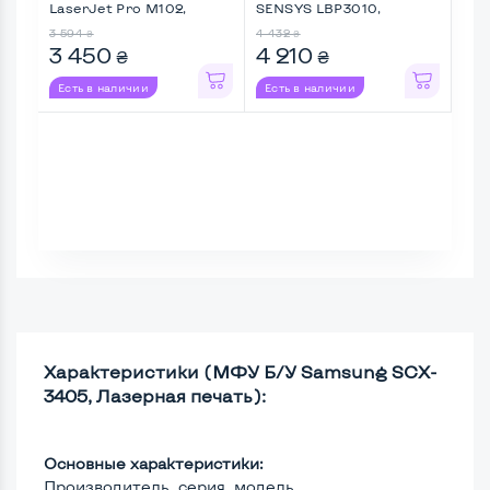
LaserJet Pro M102,
SENSYS LBP3010,
Las
Лазерная п ...
Лазерная ...
Лаз
3 594
4 432
6 9
₴
₴
3 450
4 210
6 
₴
₴
Есть в наличии
Есть в наличии
Ес
Характеристики (МФУ Б/У Samsung SCX-
3405, Лазерная печать):
Основные характеристики:
Производитель, серия, модель