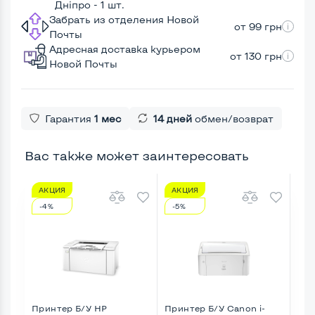
Дніпро - 1 шт.
Забрать из отделения Новой
от 99 грн
Почты
Адресная доставка курьером
от 130 грн
Новой Почты
Гарантия
1 мес
14 дней
обмен/возврат
Вас также может заинтересовать
АКЦИЯ
АКЦИЯ
А
-4%
-5%
-7
Принтер Б/У HP
Принтер Б/У Canon i-
При