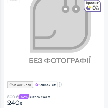
Закончился
Кешбек
3₴
500
₴
-52 %
Выгода:
260
₴
240
₴