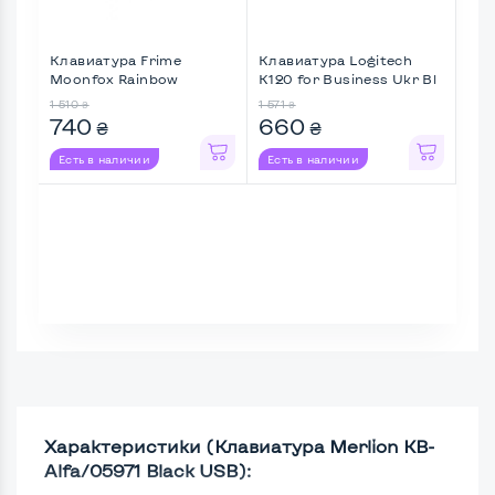
Клавиатура Frime
Клавиатура Logitech
Кла
Moonfox Rainbow
K120 for Business Ukr Bl
FC-
(FLK18220) ...
...
1 510
1 571
594
₴
₴
740
660
19
₴
₴
Есть в наличии
Есть в наличии
Ес
Характеристики (Клавиатура Merlion KB-
Alfa/05971 Black USB):