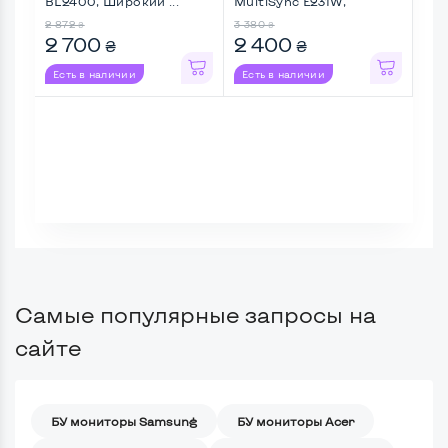
BL2400, Широкий ...
MultiSync E231W,
24M
Широкий ...
Full 
2 872
3 380
4 01
₴
₴
2 700
2 400
2 
₴
₴
Есть в наличии
Есть в наличии
Ес
Самые популярные запросы на
сайте
БУ мониторы Samsung
БУ мониторы Acer