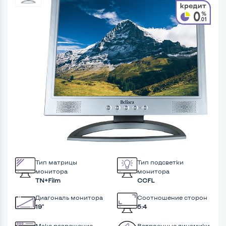
Тип матрицы
Тип подсветки
монитора
монитора
TN+Film
CCFL
Диагональ монитора
Соотношение сторон
19"
5:4
Макс разрешение
Встроенные динамики