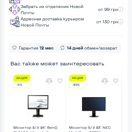
Забрать из отделения Новой
от 99 грн
Почты
Адресная доставка курьером
от 130 грн
Новой Почты
Гарантия
12 мес
14 дней
обмен/возврат
Вас также может заинтересовать
АКЦИЯ
АКЦИЯ
А
-6%
-29%
-3
Монитор Б/У 24" BenQ
Монитор Б/У 23" NEC
Мон