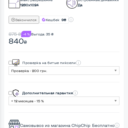
1280x1024
Да
Закончился
Кешбек
9₴
875
₴
-4 %
Выгода:
35
₴
840
₴
Проверка на битые пиксели
Дополнительная гарантия
Самовывоз из магазина ChipChip
Бесплатно