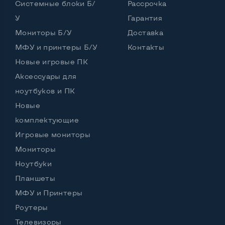
Системные блоки Б/
Рассрочка
У
Гарантия
Интерфейс подключения Display port
Нет
Мониторы Б/У
Доставка
Возможность вывода USB-разъемов на монитор
МФУ и принтеры Б/У
Контакты
Нет
Новые игровые ПК
Аксессуары для
ноутбуков и ПК
Остальные возможности:
Новые
Блок питания
Встроенный
комплектующие
Регулировка положения дисплея
Игровые мониторы
Наклон, вперед назад
Мониторы
Встроенные динамики
Да
Ноутбуки
Особенности (изогнутый экран, цвет и пр.)
Планшеты
МФУ и Принтеры
Цвет
Белый
Роутеры
Комплектация: Монитор, кабель питания
Да
Телевизоры