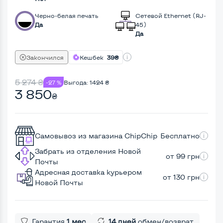
Черно-белая печать
Сетевой Ethernet (RJ-
Да
45)
Да
Закончился
Кешбек
39₴
5 274
₴
-27 %
Выгода:
1424
₴
3 850
₴
Самовывоз из магазина ChipChip
Бесплатно
Забрать из отделения Новой
от 99 грн
Почты
Адресная доставка курьером
от 130 грн
Новой Почты
Гарантия
1 мес
14 дней
обмен/возврат