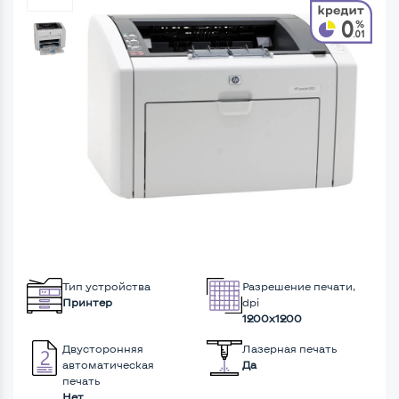
Тип устройства
Разрешение печати,
Принтер
dpi
1200x1200
Двусторонняя
Лазерная печать
автоматическая
Да
печать
Нет