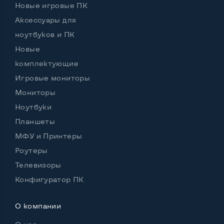
Интерфейс Wi-Fi
Нет
Новые игровые ПК
Аксессуары для
ноутбуков и ПК
Остальные возможности:
Новые
Комплектация:
Принтер, кабель питания
комплектующие
Цвет
Белый, серый
Игровые мониторы
Мониторы
Ноутбуки
Планшеты
МФУ и Принтеры
Роутеры
Телевизоры
Конфигуратор ПК
О компании