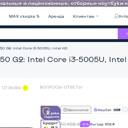
и
MAX скидка %
Аренда
Клиентам
Войд
0 G2: Intel Core i3-5005U, Intel HD
50 G2: Intel Core i3-5005U, Inte
ВОПРОСЫ-ОТВЕТЫ
ОТЗЫВЫ
1
Закончился
Кешбек
98₴
10 652
₴
-8 %
Выгода:
852
₴