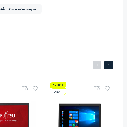
ней
обмен/возврат
АКЦИЯ
А
-26%
-