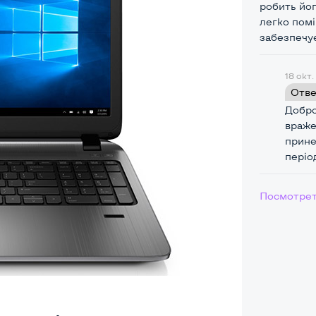
робить йог
легко помі
забезпечує
18 окт.
Отве
Добро
враже
прине
Посмотрет