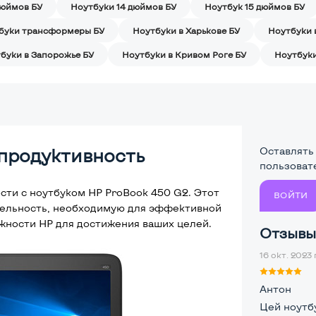
дюймов БУ
Ноутбуки 14 дюймов БУ
Ноутбук 15 дюймов БУ
буки трансформеры БУ
Ноутбуки в Харькове БУ
Ноутбуки 
буки в Запорожье БУ
Ноутбуки в Кривом Роге БУ
Ноутбуки
продуктивность
Оставлять
пользоват
ти с ноутбуком HP ProBook 450 G2. Этот
ВОЙТИ
тельность, необходимую для эффективной
ежности HP для достижения ваших целей.
Отзывы 
16 окт. 2023 
Антон
Цей ноутбу