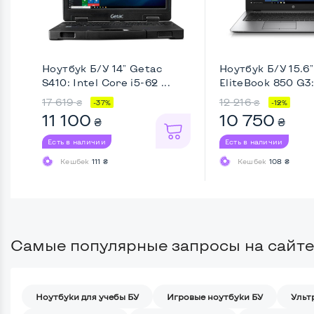
Ноутбук Б/У 14" Getac
Ноутбук Б/У 15.6
S410: Intel Core i5-62 ...
EliteBook 850 G3: 
17 619
12 216
₴
₴
-37%
-12%
11 100
10 750
₴
₴
Есть в наличии
Есть в наличии
Кешбек
111 ₴
Кешбек
108 ₴
Самые популярные запросы на сайте
Ноутбуки для учебы БУ
Игровые ноутбуки БУ
Ульт