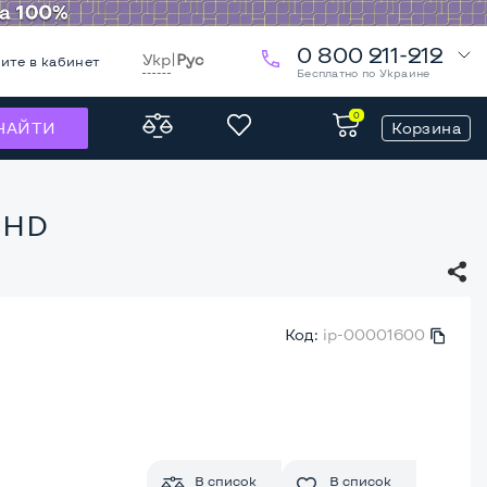
0 800 211-212
Укр
|
Рус
ите в кабинет
Бесплатно по Украине
0
Корзина
НАЙТИ
l HD
Код:
ip-00001600
В список
В список