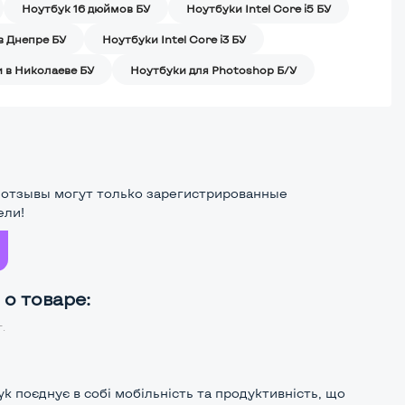
Ноутбук 16 дюймов БУ
Ноутбуки Intel Core i5 БУ
в Днепре БУ
Ноутбуки Intel Core i3 БУ
 в Николаеве БУ
Ноутбуки для Photoshop Б/У
 отзывы могут только зарегистрированные
ели!
о товаре:
г.
к поєднує в собі мобільність та продуктивність, що