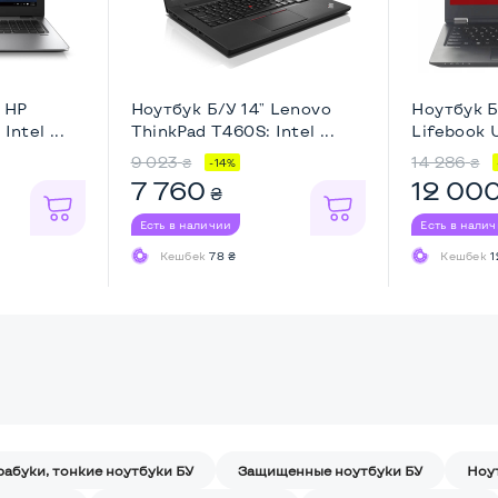
" HP
Ноутбук Б/У 14" Lenovo
Ноутбук Б/
Intel ...
ThinkPad T460S: Intel ...
Lifebook U
9 023
14 286
₴
₴
-14%
7 760
12 00
₴
Есть в наличии
Есть в нали
Кешбек
78 ₴
Кешбек
1
рабуки, тонкие ноутбуки БУ
Защищенные ноутбуки БУ
Ноу