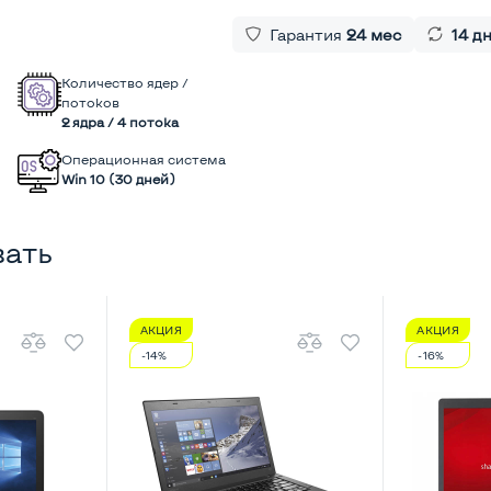
Гарантия
24 мес
14 д
Количество ядер /
потоков
2 ядра / 4 потока
Операционная система
Win 10 (30 дней)
вать
АКЦИЯ
АКЦИЯ
-14%
-16%