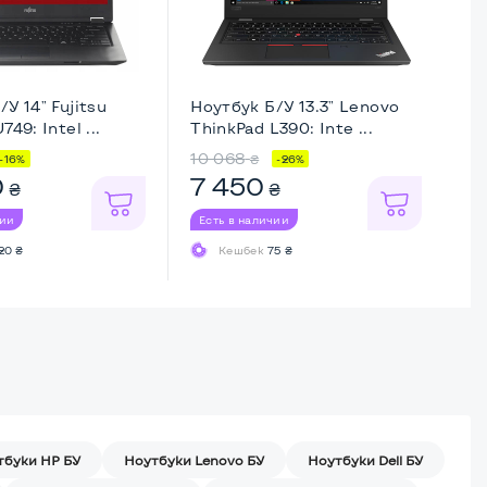
У 14" Fujitsu
Ноутбук Б/У 13.3" Lenovo
Но
749: Intel ...
ThinkPad L390: Inte ...
Th
10 068
13
₴
-16%
-26%
0
7 450
1
₴
₴
чии
Есть в наличии
Ес
20 ₴
Кешбек
75 ₴
тбуки HP БУ
Ноутбуки Lenovo БУ
Ноутбуки Dell БУ