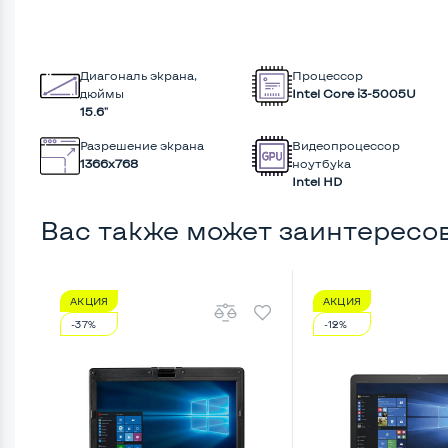
Диагональ экрана,
Процессор
дюймы
Intel Core i3-5005U
15.6"
Разрешение экрана
Видеопроцессор
1366x768
ноутбука
Intel HD
Вас также может заинтересо
АКЦИЯ
АКЦИЯ
-37%
-12%