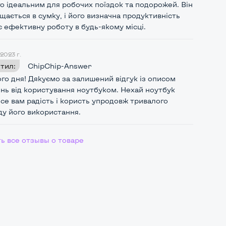
о ідеальним для робочих поїздок та подорожей. Він
щається в сумку, і його визначна продуктивність
 ефективну роботу в будь-якому місці.
 2023 г.
тил:
ChipChip-Answer
го дня! Дякуємо за залишений відгук із описом
нь від користування ноутбуком. Нехай ноутбук
се вам радість і користь упродовж тривалого
ь все отзывы о товаре