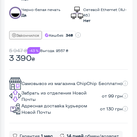
Черно-белая печать
Сетевой Ethernet (RJ-
Да
45)
Нет
Закончился
Кешбек
34₴
5 947
₴
-43 %
Выгода:
2557
₴
3 390
₴
Самовывоз из магазина ChipChip
Бесплатно
Забрать из отделения Новой
от 99 грн
Почты
Адресная доставка курьером
от 130 грн
Новой Почты
Гарантия
1 мес
14 дней
обмен/возврат