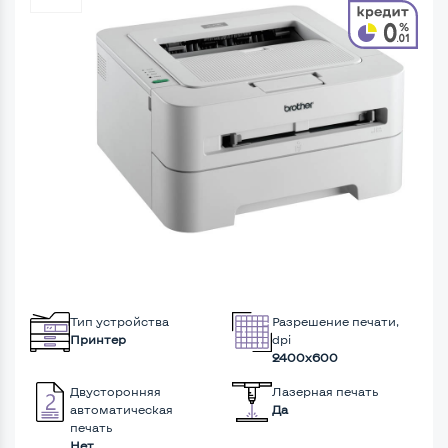
Тип устройства
Разрешение печати,
Принтер
dpi
2400x600
Двусторонняя
Лазерная печать
автоматическая
Да
печать
Нет