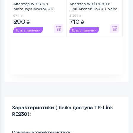
Адаптер WiFi USB
Адаптер WiFi USB TP-
Каб
Mercusys MW150US
Link Archer T600U Nano
(N150, USB ...
( ...
674
2 367
40
₴
₴
₴
290
710
2
₴
₴
Есть в наличии
Есть в наличии
Ес
Характеристики (Точка доступа TP-Link
RE230):
Основные характеристики: