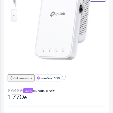
Закончился
Кешбек
18₴
2 642
₴
-33 %
Выгода:
872
₴
1 770
₴