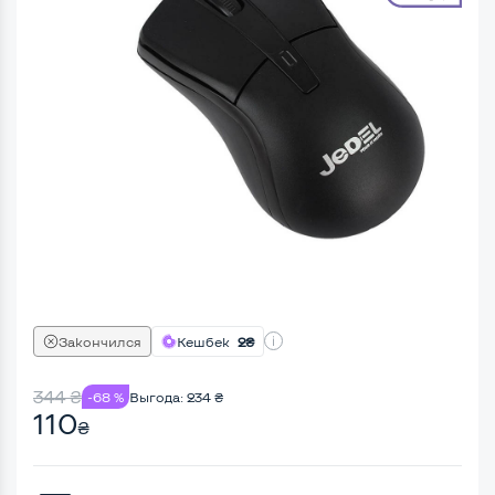
Закончился
Кешбек
2₴
344
₴
-68 %
Выгода:
234
₴
110
₴