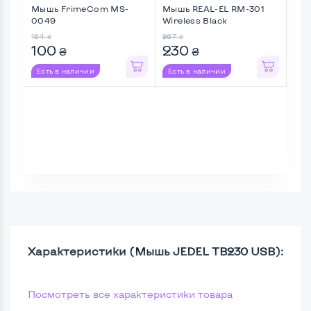
Мышь FrimeCom MS-
Мышь REAL-EL RM-301
Мыш
0049
Wireless Black
Bla
беспровод ...
...
164
267
622
₴
₴
100
230
2
₴
₴
Есть в наличии
Есть в наличии
Ес
Характеристики (Мышь JEDEL TB230 USB):
Посмотреть все характеристики товара