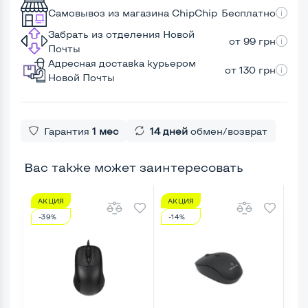
Самовывоз из магазина ChipChip
Бесплатно
Забрать из отделения Новой
от 99 грн
Почты
Адресная доставка курьером
от 130 грн
Новой Почты
Гарантия
1 мес
14 дней
обмен/возврат
Вас также может заинтересовать
АКЦИЯ
АКЦИЯ
А
-39%
-14%
-6