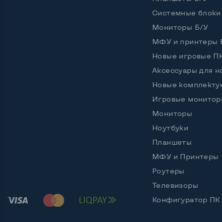
Разъемы подключения:
Системные блоки
Сетевой Ethernet (RJ-45)
Да
Мониторы Б/У
МФУ и принтеры 
Новые игровые П
Беспроводные подключения:
Аксессуары для н
Интерфейс Wi-Fi
Нет
Новые комплект
Игровые монитор
Мониторы
Остальные возможности:
Ноутбуки
Комплектация:
Принте
Планшеты
Цвет
Белый
МФУ и Принтеры
Роутеры
Телевизоры
Конфигуратор ПК