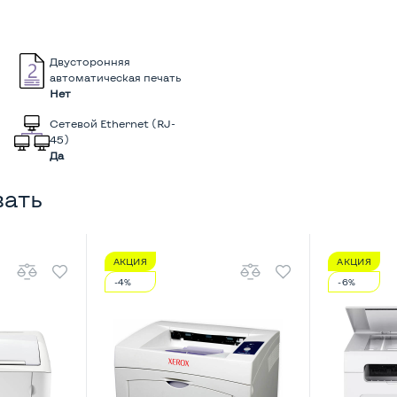
Двусторонняя
автоматическая печать
Нет
Сетевой Ethernet (RJ-
45)
Да
вать
АКЦИЯ
АКЦИЯ
-4%
-6%