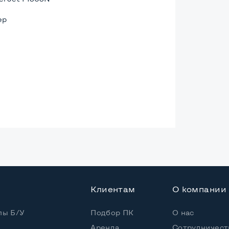
ер
1200
Клиентам
О компании
пы Б/У
Подбор ПК
О нас
Аренда
Сотрудничест