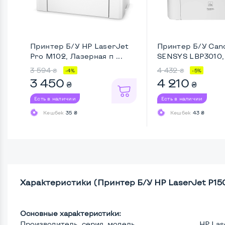
Принтер Б/У HP LaserJet
Принтер Б/У Cano
Pro M102, Лазерная п ...
SENSYS LBP3010,
...
3 594
4 432
₴
₴
-4%
-5%
3 450
4 210
₴
₴
Есть в наличии
Есть в наличии
Кешбек
35 ₴
Кешбек
43 ₴
Характеристики (Принтер Б/У HP LaserJet P150
Основные характеристики:
Производитель, серия, модель
HP Las