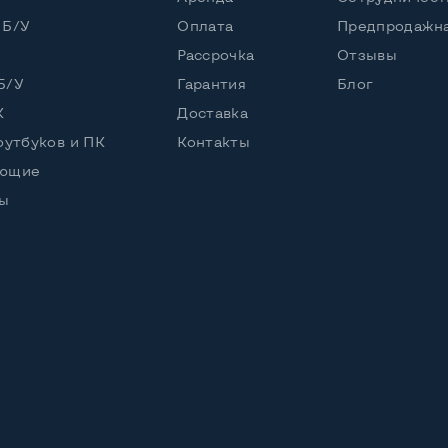
 Б/У
Оплата
Предпродажна
Рассрочка
Отзывы
Б/У
Гарантия
Блог
К
Доставка
оутбуков и ПК
Контакты
ующие
ы
р, кабель питания