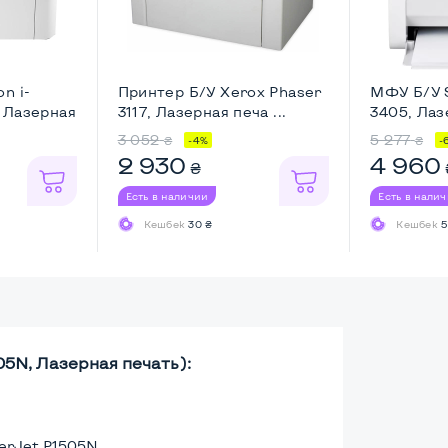
n i-
Принтер Б/У Xerox Phaser
МФУ Б/У 
 Лазерная
3117, Лазерная печа ...
3405, Лазе
3 052
5 277
₴
₴
-4%
-
2 930
4 960
₴
Есть в наличии
Есть в нали
Кешбек
30 ₴
Кешбек
5
5N, Лазерная печать):
erJet P1505N