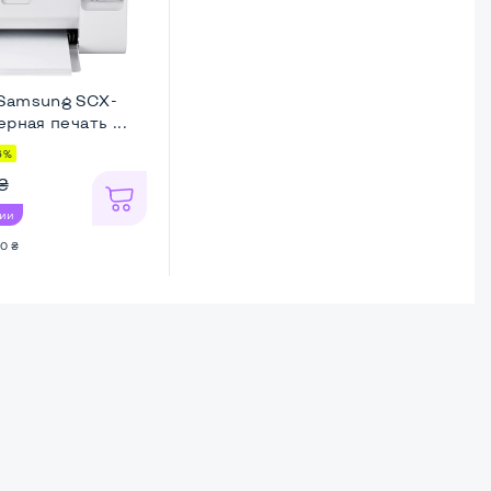
Samsung SCX-
рная печать ...
6%
₴
чии
0 ₴