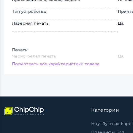
Тип устройства
Принт
Лазерная печать
Да
Печать:
Черно-белая печать
Да
Посмотреть все характеристики товара
Разрешение печати, dpi
1200x
Двусторонняя автоматическая печать
Нет
Расходные материалы:
Категории
Емкость картриджа, копий
2000
Ноутбуки из Евро
Планшеты Б/У