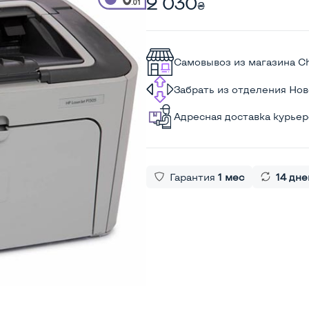
2 030
₴
Самовывоз из магазина C
Забрать из отделения Но
Адресная доставка курье
Гарантия
1 мес
14 дне