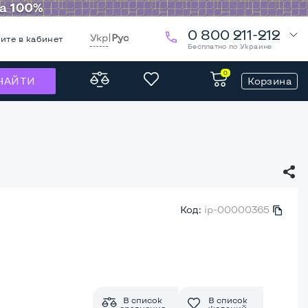
0 800 211-212
Укр
|
Рус
ите в кабинет
Бесплатно по Украине
0
Корзина
НАЙТИ
Код:
ip-00000365
В список
В список
сравнения
желаний