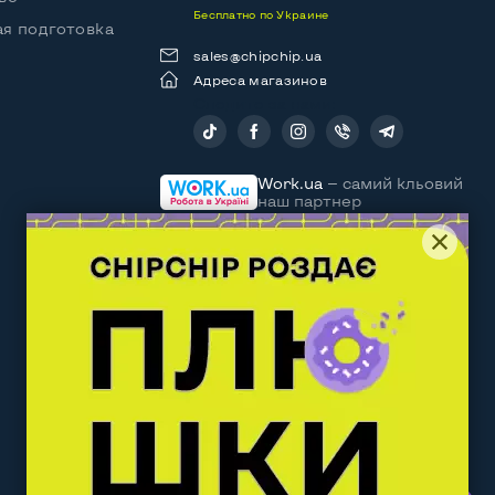
Бесплатно по Украине
я подготовка
sales@chipchip.ua
Адреса магазинов
Следите за нами:
Work.ua
— самий кльовий
наш партнер