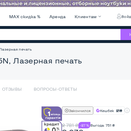
и
MAX скидка %
Аренда
Клиентам
Войд
Лазерная печать
5N, Лазерная печать
ОТЗЫВЫ
ВОПРОСЫ-ОТВЕТЫ
Закончился
Кешбек
21₴
2 781
₴
-27 %
Выгода:
751
₴