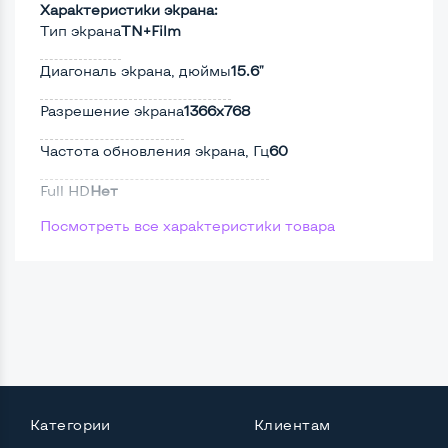
Характеристики экрана:
Тип экрана
TN+Film
Диагональ экрана, дюймы
15.6"
Разрешение экрана
1366x768
Частота обновления экрана, Гц
60
Full HD
Нет
Посмотреть все характеристики товара
Сенсорный, touch экран
Нет
Поверхность дисплея
Матовая
Мощность:
Процессор
Intel Core i3-330M
Количество ядер / потоков
2 ядра / 4 потока
Категории
Клиентам