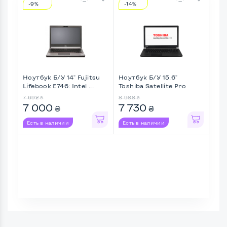
-9%
-14%
-3
Ноутбук Б/У 14" Fujitsu
Ноутбук Б/У 15.6"
Ноу
Lifebook E746: Intel ...
Toshiba Satellite Pro
Thin
A50- ...
7 692
8 988
12 12
₴
₴
7 000
7 730
8 
₴
₴
Есть в наличии
Есть в наличии
Ес