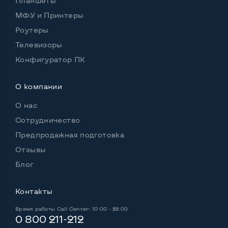
Планшеты
Материал корпуса
Пластик
МФУ и Принтеры
Подсветка клавиатуры
Нет
Роутеры
Телевизоры
Русские и украинские буквы на клавиатуре
Да
Конфигуратор ПК
Полноразмерная клавиатура NumberPad
Да
Оптический привод
Да
О компании
О нас
Операционная система
Win 7 (30 дней)
Сотрудничество
Предпродажная подготовка
Отзывы
Разъемы подключения:
Выход VGA
Да
Блог
Выход Display port
Нет
Контакты
Выход mini Display port
Нет
Время работы
Call Center: 10:00 - 22:00
0 800 211-212
Выход HDMI
Да