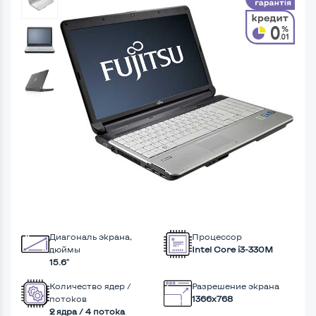
Диагональ экрана,
Процессор
дюймы
Intel Core i3-330M
15.6"
Количество ядер /
Разрешение экрана
потоков
1366x768
2 ядра / 4 потока