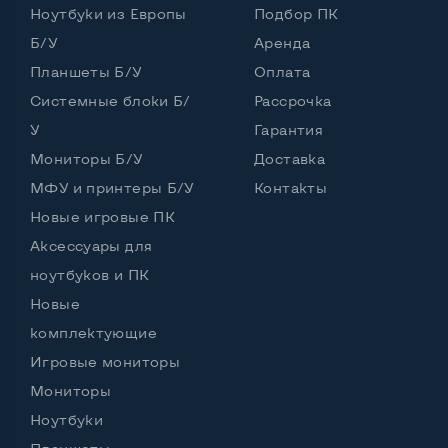
Ноутбуки из Европы
Частота процессора (базовая-максимальная)
Подбор ПК
Б/У
Аренда
Intel Core i3-330M (2,13 GHz)
Планшеты Б/У
Оплата
Тип оперативной памяти
DDR3
Системные блоки Б/
Рассрочка
Тип накопителя
SSD 2,5" или HDD
У
Гарантия
Количество слотов M_2
0
Мониторы Б/У
Доставка
МФУ и принтеры Б/У
Контакты
Новые игровые ПК
Возможности видеокарты:
Аксессуары для
Тип видеокарты
Встроенный
ноутбуков и ПК
Новые
Видеопроцессор ноутбука
Intel HD
комплектующие
Размер видеопамяти, Гб
Динамический
Игровые мониторы
Мониторы
Ноутбуки
Удобство пользования: