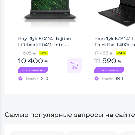
Ноутбук Б/У 14" Fujitsu
Ноутбук Б/У 14" 
Lifebook E5411: Inte ...
ThinkPad T490: Int
11 685
17 455
₴
₴
-11%
-34%
10 400
11 520
₴
₴
Есть в наличии
Есть в наличии
Кешбек
104 ₴
Кешбек
116 ₴
Самые популярные запросы на сайте