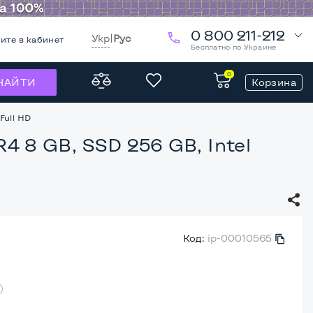
0 800 211-212
Укр
|
Рус
ите в кабинет
Бесплатно по Украине
0
Корзина
НАЙТИ
Full HD
R4 8 GB, SSD 256 GB, Intel
Код:
ip-00010565