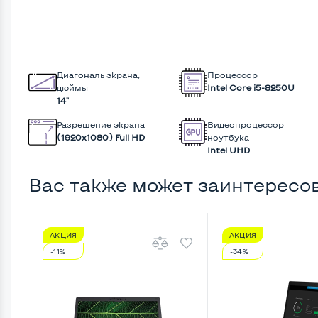
Диагональ экрана,
Процессор
дюймы
Intel Core i5-8250U
14"
Разрешение экрана
Видеопроцессор
(1920х1080) Full HD
ноутбука
Intel UHD
Вас также может заинтересо
АКЦИЯ
АКЦИЯ
-11%
-34%