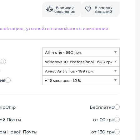
В список
В список
сравнения
желаний
мплектацию, уточняйте возможность изменения
s
ия
hipChip
Бесплатно
вой Почты
от 99 грн
ром Новой Почты
от 130 грн