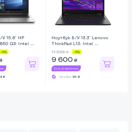
/У 15.6" HP
Ноутбук Б/У 13.3" Lenovo
Но
850 G3: Intel ...
ThinkPad L13: Intel ...
El
...
11 294
11
₴
-15%
-15%
9 600
1
₴
₴
чии
Есть в наличии
Ес
2 ₴
Кешбек
96 ₴