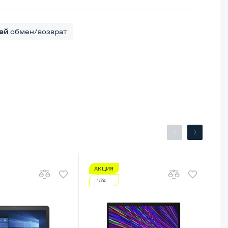
ей
обмен/возврат
АКЦИЯ
А
-15%
-