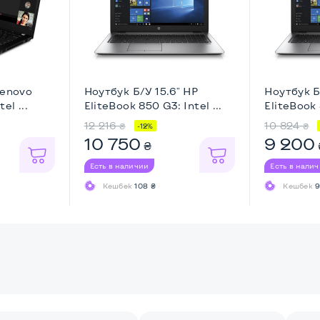
Lenovo
Ноутбук Б/У 15.6" HP
Ноутбук Б
el ...
EliteBook 850 G3: Intel ...
EliteBook 
12 216
10 824
₴
₴
-12%
10 750
9 200
₴
Есть в наличии
Есть в нали
Кешбек
108 ₴
Кешбек
9