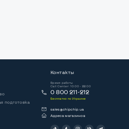
Контакты
Время работы
Call Center: 10:00 - 22:00
0 800 211-212
во
Бесплатно по Украине
я подготовка
sales@chipchip.ua
Адреса магазинов
Следите за нами: