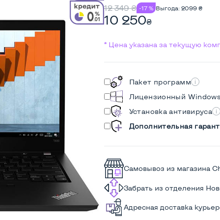
12 349
₴
-17 %
Выгода:
2099
₴
10 250
₴
* Цена указана за текущую ко
Пакет программ
Лицензионный Window
Установка антивируса
Дополнительная гарант
Самовывоз из магазина C
Забрать из отделения Но
Адресная доставка курье