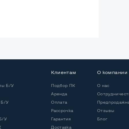
ая
Клиентам
О компании
Core i5-8250U
пы Б/У
Подбор ПК
О нас
Аренда
Сотрудничест
 / 8 потоков
 Б/У
Оплата
Предпродажна
Core i5-8250U (1,60 - 3,40 GHz)
Рассрочка
Отзывы
Б/У
Гарантия
Блог
К
Доставка