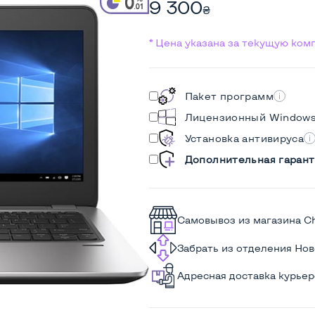
9 300
₴
* Цена указана за текущую ко
Пакет программ
Лицензионный Window
Установка антивируса
Дополнительная гарант
Самовывоз из магазина C
Забрать из отделения Но
Адресная доставка курье