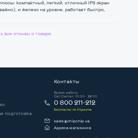
плюсы: компактный, легкий. отличный IPS экран
важно). и железо на уровне. работает быстро,
ь все отзывы о товаре
Контакты
Время работы
Call Center: 10:00 - 22:00
0 800 211-212
во
Бесплатно по Украине
я подготовка
sales@chipchip.ua
Адреса магазинов
Следите за нами: