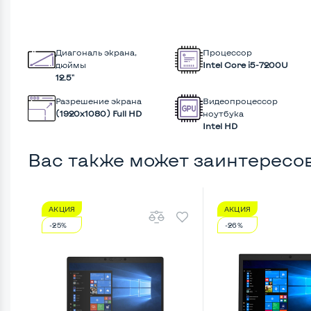
Диагональ экрана,
Процессор
дюймы
Intel Core i5-7200U
12.5"
Разрешение экрана
Видеопроцессор
(1920х1080) Full HD
ноутбука
Intel HD
Вас также может заинтересо
АКЦИЯ
АКЦИЯ
-25%
-26%