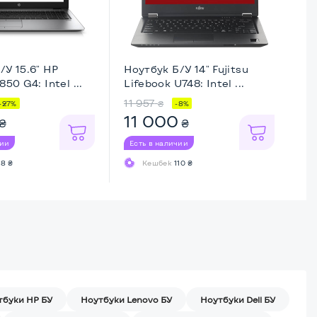
/У 15.6" HP
Ноутбук Б/У 14" Fujitsu
Но
850 G4: Intel ...
Lifebook U748: Intel ...
Th
11 957
11
₴
-27%
-8%
11 000
1
₴
₴
чии
Есть в наличии
Ес
8 ₴
Кешбек
110 ₴
тбуки HP БУ
Ноутбуки Lenovo БУ
Ноутбуки Dell БУ