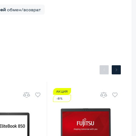
ней
обмен/возврат
АКЦИЯ
А
-8%
-