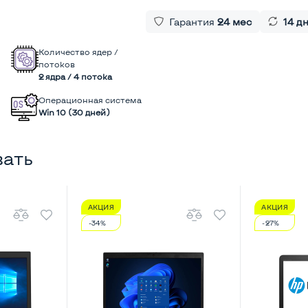
Гарантия
24 мес
14 д
Количество ядер /
потоков
2 ядра / 4 потока
Операционная система
Win 10 (30 дней)
вать
АКЦИЯ
АКЦИЯ
-34%
-27%