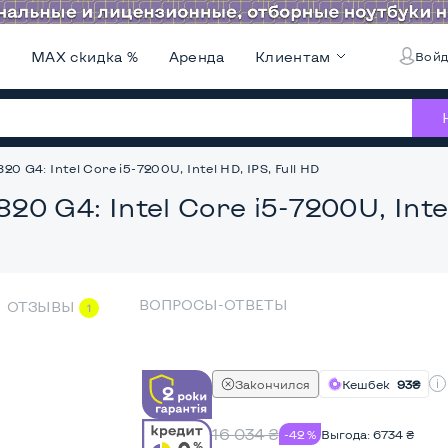
и
MAX скидка %
Аренда
Клиентам
Войд
20 G4: Intel Core i5-7200U, Intel HD, IPS, Full HD
20 G4: Intel Core i5-7200U, Intel
ВОПРОСЫ-ОТВЕТЫ
ОТЗЫВЫ
1
Закончился
Кешбек
93₴
16 034
₴
-42 %
Выгода:
6734
₴