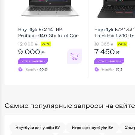
Ноутбук Б/У 14" HP
Ноутбук Б/У 13.3
Probook 640 G5: Intel Cor
ThinkPad L390: Int
...
12 000
10 068
₴
₴
-25%
-26%
9 000
7 450
₴
₴
Есть в наличии
Есть в наличии
Кешбек
90 ₴
Кешбек
75 ₴
Самые популярные запросы на сайте
Ноутбуки для учебы БУ
Игровые ноутбуки БУ
Ульт