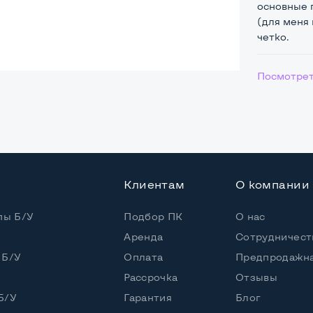
основные 
(для меня 
четко.
Посмотрет
ая
Core i5-7200U
 / 4 потока
Клиентам
О компании
Core i5-7200U (2,50 - 3,10 GHz)
пы Б/У
Подбор ПК
О нас
Аренда
Сотрудничест
 Б/У
Оплата
Предпродажна
5"
Рассрочка
Отзывы
Б/У
Гарантия
Блог