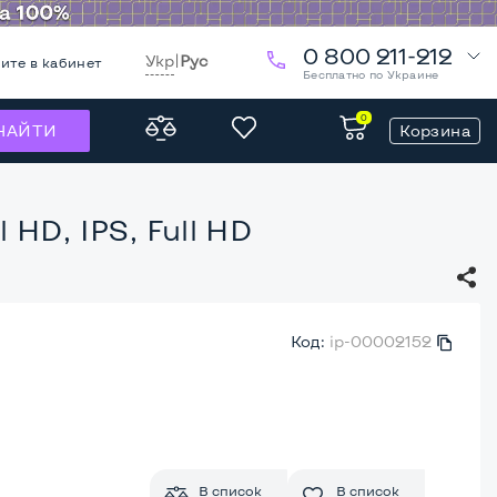
0 800 211-212
Укр
|
Рус
ите в кабинет
Бесплатно по Украине
0
Корзина
НАЙТИ
 HD, IPS, Full HD
Код:
ip-00002152
В список
В список