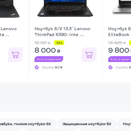
" Lenovo
Ноутбук Б/У 13.3" Lenovo
Ноутбук Б
e ...
ThinkPad X390: Inte ...
EliteBook 
12 121
13 425
₴
₴
-34%
8 000
9 800
₴
Есть в наличии
Есть в нали
Кешбек
80 ₴
Кешбек
9
рабуки, тонкие ноутбуки БУ
Защищенные ноутбуки БУ
Ноу