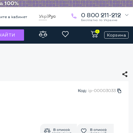
0 800 211-212
Укр
|
Рус
ите в кабинет
Бесплатно по Украине
0
Корзина
НАЙТИ
Код:
ip-00003033
В список
В список
сравнения
желаний