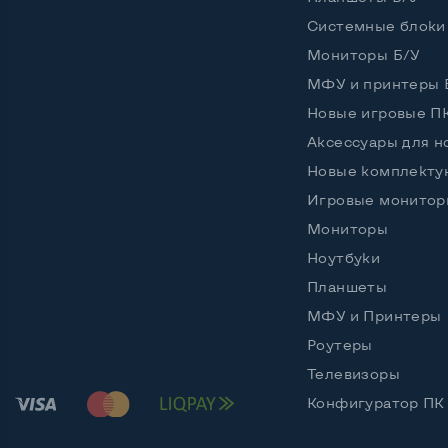
Разъемы подключения:
Системные блоки
Сетевой Ethernet (RJ-45)
Да
Мониторы Б/У
МФУ и принтеры 
Новые игровые П
Беспроводные подключения:
Аксессуары для н
Интерфейс Wi-Fi
Нет
Новые комплект
Игровые монитор
Мониторы
Остальные возможности:
Ноутбуки
Комплектация:
МФУ, к
Планшеты
Цвет
Белый
МФУ и Принтеры
Роутеры
Телевизоры
Конфигуратор ПК