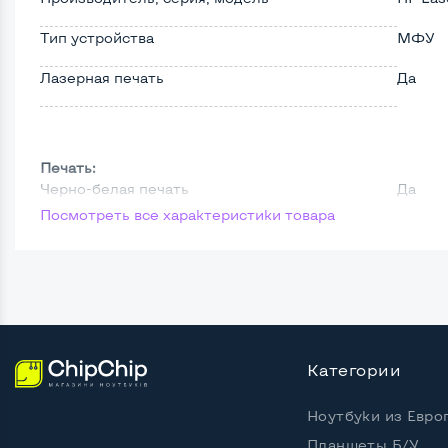
Тип устройства
МФУ
Лазерная печать
Да
Печать:
Черно-белая печать
Да
Посмотреть все характеристики товара
Разрешение печати, dpi
1200x
Двусторонняя автоматическая печать
Да
Расходные материалы:
Категории
Емкость картриджа, копий
3000
Ноутбуки из Евро
Планшеты Б/У