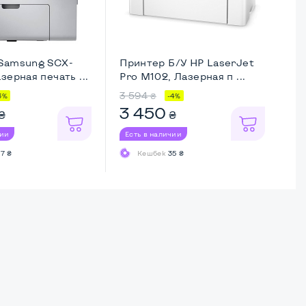
Samsung SCX-
Принтер Б/У HP LaserJet
МФ
зерная печать ...
Pro M102, Лазерная п ...
34
3 594
5 
₴
3%
-4%
3 450
4
₴
₴
чии
Есть в наличии
Ес
7 ₴
Кешбек
35 ₴