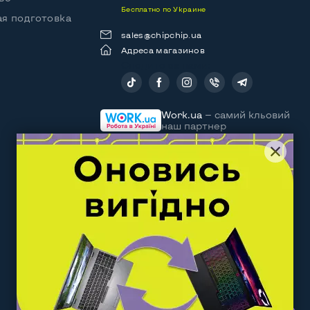
Бесплатно по Украине
я подготовка
sales@chipchip.ua
Адреса магазинов
Следите за нами:
Work.ua
— самий кльовий
наш партнер