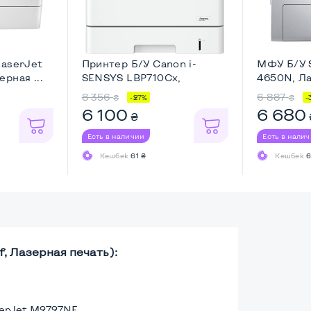
LaserJet
Принтер Б/У Canon i-
МФУ Б/У 
рная ...
SENSYS LBP710Cx,
4650N, Ла
Цветной ...
8 356
6 887
₴
₴
-27%
-
6 100
6 680
₴
Есть в наличии
Есть в нали
Кешбек
61 ₴
Кешбек
6
, Лазерная печать):
serJet M2727NF