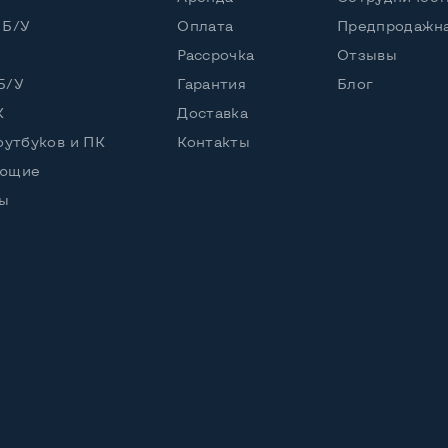
 Б/У
Оплата
Предпродажна
Рассрочка
Отзывы
Б/У
Гарантия
Блог
К
Доставка
оутбуков и ПК
Контакты
ующие
ы
абель питания