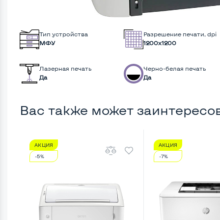
Тип устройства
Разрешение печати, dpi
МФУ
1200x1200
Лазерная печать
Черно-белая печать
Да
Да
Вас также может заинтересо
АКЦИЯ
АКЦИЯ
-5%
-7%