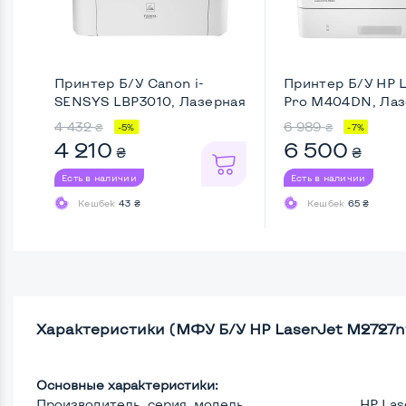
Принтер Б/У Canon i-
Принтер Б/У HP 
SENSYS LBP3010, Лазерная
Pro M404DN, Лазе
...
4 432
6 989
₴
₴
-5%
-7%
4 210
6 500
₴
₴
Есть в наличии
Есть в наличии
Кешбек
43 ₴
Кешбек
65 ₴
Характеристики (МФУ Б/У HP LaserJet M2727nf
Основные характеристики:
Производитель, серия, модель
HP La