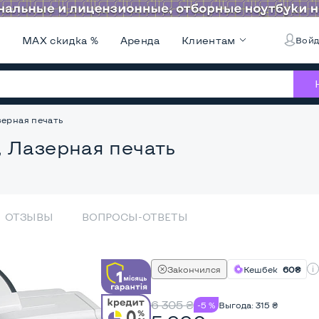
и
MAX скидка %
Аренда
Клиентам
Войд
зерная печать
 Лазерная печать
ОТЗЫВЫ
ВОПРОСЫ-ОТВЕТЫ
Закончился
Кешбек
60₴
6 305
₴
-5 %
Выгода:
315
₴