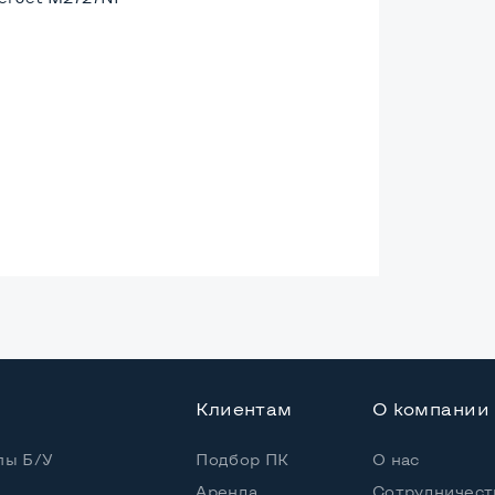
1200
Клиентам
О компании
пы Б/У
Подбор ПК
О нас
Аренда
Сотрудничест