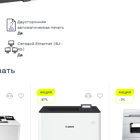
Двусторонняя
автоматическая печать
Да
Сетевой Ethernet (RJ-
45)
Да
вать
АКЦИЯ
АКЦИЯ
-27%
-3%