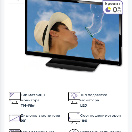
Тип матрицы
Тип подсветки
монитора
монитора
TN+Film
LED
Диагональ монитора
Соотношение сторон
29"
16:9
Макс разрешение
Встроенные динамики