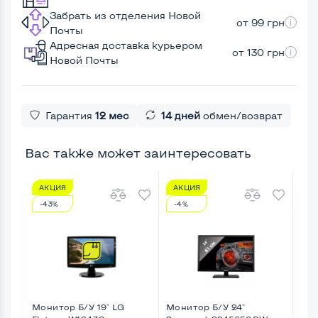
Забрать из отделения Новой
от 99 грн
Почты
Адресная доставка курьером
от 130 грн
Новой Почты
Гарантия
12 мес
14 дней
обмен/возврат
Вас также может заинтересовать
АКЦИЯ
АКЦИЯ
А
-43%
-4%
-2
Монитор Б/У 19" LG
Монитор Б/У 24"
Мон