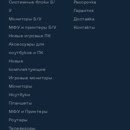
Системные блоки Б/
Рассрочка
У
Гарантия
Интерфейс подключения Display port
Нет
Мониторы Б/У
Доставка
Возможность вывода USB-разъемов на монитор
МФУ и принтеры Б/У
Контакты
Да, 1 шт.
Новые игровые ПК
Аксессуары для
ноутбуков и ПК
Остальные возможности:
Новые
Блок питания
Встроенный
комплектующие
Регулировка положения дисплея
Нет
Игровые мониторы
Встроенные динамики
Да
Мониторы
Ноутбуки
Особенности (изогнутый экран, цвет и пр.)
Планшеты
Телевизор
МФУ и Принтеры
Цвет
Черный
Роутеры
Комплектация: Монитор, кабель питания
Да
Телевизоры