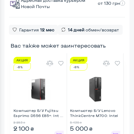
Адресная доставка курьером
от 130 грн
Новой Почты
Гарантия
12 мес
14 дней
обмен/возврат
Вас также может заинтересовать
АКЦИЯ
АКЦИЯ
А
-8%
-8%
-4
Компьютер Б/У Fujitsu
Компьютер Б/У Lenovo
Ком
Esprimo D556 E85+: Int ...
ThinkCentre M700: Intel
Eli
...
Cor 
2 283
5 435
4 4
₴
₴
2 100
5 000
2 
₴
₴