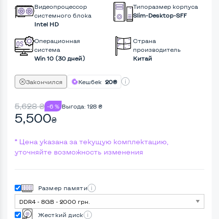
Видеопроцессор
Типоразмер корпуса
системного блока
Slim-Desktop-SFF
Intel HD
Операционная
Страна
система
производитель
Win 10 (30 дней)
Китай
Закончился
Кешбек
20₴
5,628
₴
-6 %
Выгода:
128
₴
5,500
₴
* Цена указана за текущую комплектацию,
уточняйте возможность изменения
Размер памяти
Жесткий диск