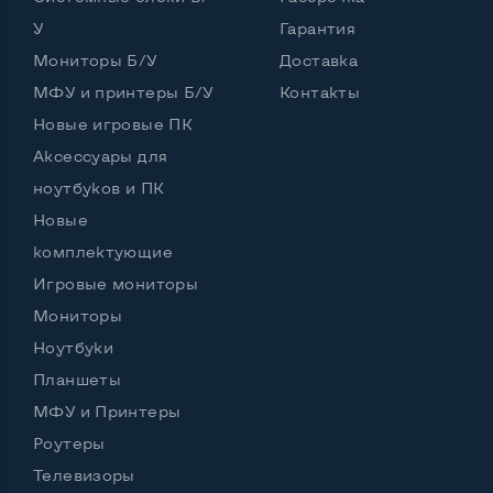
У
Гарантия
Port для клавиатуры PS/2
Нет
Мониторы Б/У
Доставка
Разъем для микрофона и наушников
МФУ и принтеры Б/У
Контакты
Да, спереди и сзади
Новые игровые ПК
Выход Gigabit Ethernet LAN
Да
Аксессуары для
Выход USB 2_0
Нет
ноутбуков и ПК
Новые
Выход USB 3_0
5 шт и более
комплектующие
Выход Com Port
Да
Игровые мониторы
Мониторы
Ноутбуки
Остальные возможности:
Планшеты
Страна производитель
Китай
МФУ и Принтеры
Мощность блока питания, Вт
210
Роутеры
Телевизоры
Внешний блок питания
Нет