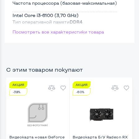
Частота процессора (базовая-максимальная)
Intel Core i3-6100 (3,70 GHz)
Тип оперативной памяти
DDR4
Посмотреть все характеристики товара
Тип накопителя
SSD 2,5"
Размер памяти
Жесткий диск
С этим товаром покупают
АКЦИЯ
АКЦИЯ
Возможности видеокарты:
-32%
-60%
Тип видеокарты
Встроенный
Видеопроцессор системного блока
Intel HD
Размер видеопамяти, Гб
Динамический
Видеокарта новая GeForce
Видеокарта Б/У Radeon RX
В