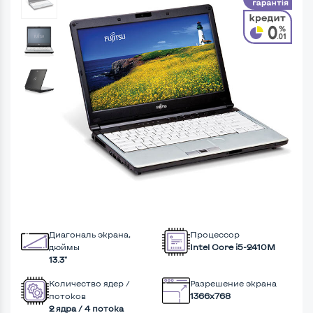
Диагональ экрана,
Процессор
дюймы
Intel Core i5-2410M
13.3"
Количество ядер /
Разрешение экрана
потоков
1366x768
2 ядра / 4 потока