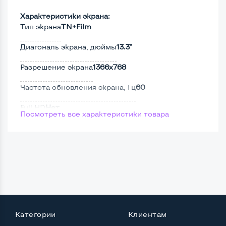
Характеристики экрана:
Тип экрана
TN+Film
Диагональ экрана, дюймы
13.3"
Разрешение экрана
1366x768
Частота обновления экрана, Гц
60
Full HD
Нет
Посмотреть все характеристики товара
Сенсорный, touch экран
Нет
Поверхность дисплея
Матовая
Мощность:
Процессор
Intel Core i5-2410M
Категории
Клиентам
Количество ядер / потоков
2 ядра / 4 потока