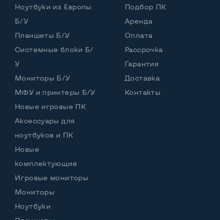
Ноутбуки из Европы
Подбор ПК
Частота процессора (базовая-максимальная)
Б/У
Аренда
Планшеты Б/У
Оплата
Intel Core i5-2410M (2,30 - 2,90 GHz)
Тип оперативной памяти
DDR3
Системные блоки Б/
Рассрочка
У
Гарантия
Тип накопителя
SSD 2,5" или HDD
Мониторы Б/У
Доставка
Количество слотов M_2
0
МФУ и принтеры Б/У
Контакты
Новые игровые ПК
Аксессуары для
Возможности видеокарты:
ноутбуков и ПК
Тип видеокарты
Встроенный
Новые
Видеопроцессор ноутбука
Intel HD
комплектующие
Игровые мониторы
Размер видеопамяти, Гб
Динамический
Мониторы
Ноутбуки