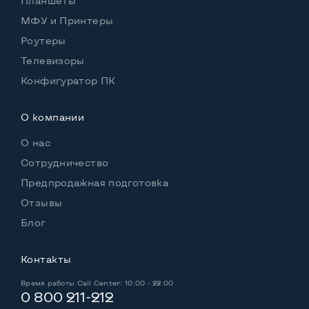
Планшеты
Удобство пользования:
МФУ и Принтеры
Материал корпуса
Пластик
Роутеры
Подсветка клавиатуры
Нет
Телевизоры
Русские и украинские буквы на клавиатуре
Да
Конфигуратор ПК
Полноразмерная клавиатура NumberPad
Нет
О компании
Оптический привод
DVD/CD-RW
О нас
Операционная система
Win 10 (30 дней)
Сотрудничество
Предпродажная подготовка
Отзывы
Разъемы подключения:
Блог
Выход VGA
Да
Контакты
Выход Display port
Нет
Время работы
Call Center: 10:00 - 22:00
Выход mini Display port
Нет
0 800 211-212