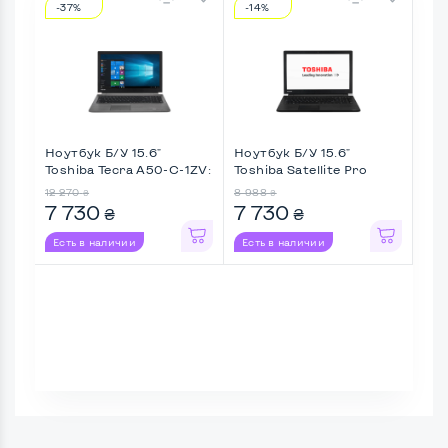
-37%
-14%
-1
Ноутбук Б/У 15.6"
Ноутбук Б/У 15.6"
Ноу
Toshiba Tecra A50-C-1ZV:
Toshiba Satellite Pro
Thin
I ...
A50- ...
12 270
8 988
9 02
₴
₴
7 730
7 730
7 
₴
₴
Есть в наличии
Есть в наличии
Ес