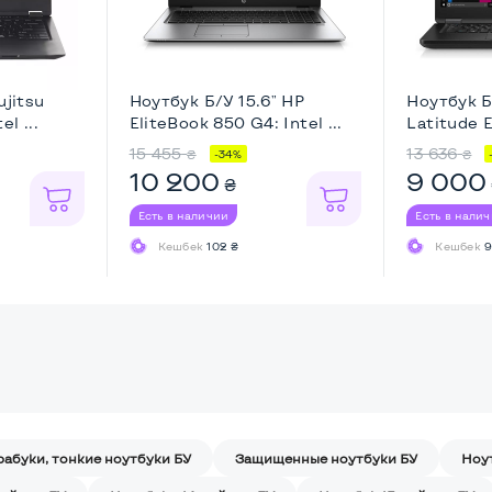
ujitsu
Ноутбук Б/У 15.6" HP
Ноутбук Б
l ...
EliteBook 850 G4: Intel ...
Latitude E
15 455
13 636
₴
₴
-34%
10 200
9 000
₴
Есть в наличии
Есть в нали
Кешбек
102 ₴
Кешбек
9
рабуки, тонкие ноутбуки БУ
Защищенные ноутбуки БУ
Ноу