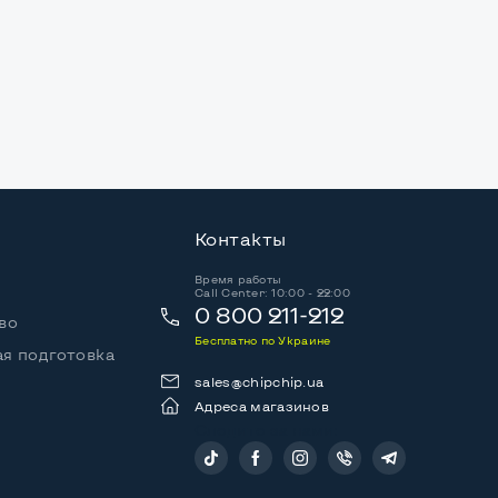
Контакты
Время работы
Call Center: 10:00 - 22:00
0 800 211-212
во
Бесплатно по Украине
я подготовка
sales@chipchip.ua
Адреса магазинов
Следите за нами: