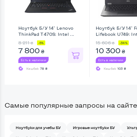
Ноутбук Б/У 14" Lenovo
Ноутбук Б/У 14" F
ThinkPad T470S: Intel ...
Lifebook U749: Inte
8 211
15 606
₴
₴
-5%
-34%
7 800
10 300
₴
₴
Есть в наличии
Есть в наличии
Кешбек
78 ₴
Кешбек
103 ₴
Самые популярные запросы на сайте
Ноутбуки для учебы БУ
Игровые ноутбуки БУ
Ульт