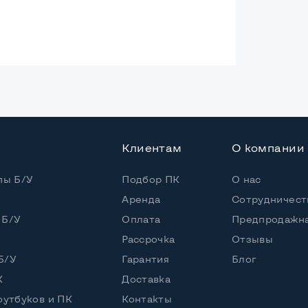
ая
Клиентам
О компании
Core i5-4200M
 / 4 потока
пы Б/У
Подбор ПК
О нас
Аренда
Сотрудничест
Core i5-4200M (2,50 - 3,10 GHz)
 Б/У
Оплата
Предпродажна
Рассрочка
Отзывы
5" или HDD
Б/У
Гарантия
Блог
К
Доставка
оутбуков и ПК
Контакты