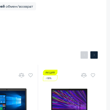
ней
обмен/возврат
АКЦИЯ
А
-18%
-