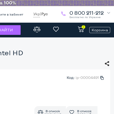
0 800 211-212
Укр
|
Рус
ите в кабинет
Бесплатно по Украине
0
Корзина
НАЙТИ
ntel HD
Код:
ip-00004491
В список
В список
сравнения
желаний