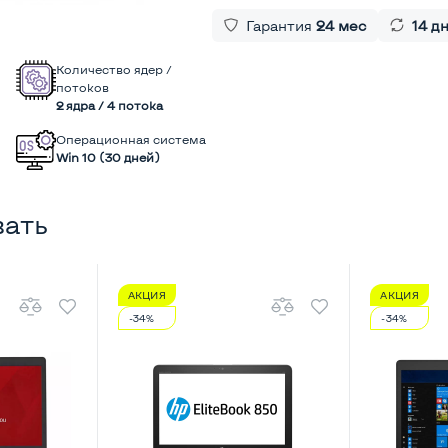
Гарантия
24 мес
14 д
Количество ядер /
потоков
2 ядра / 4 потока
Операционная система
Win 10 (30 дней)
вать
АКЦИЯ
АКЦИЯ
-34%
-34%