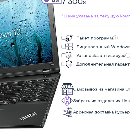
7 300
₴
* Цена указана за текущую ко
Пакет программ
Лицензионный Window
Установка антивируса
Дополнительная гарант
Самовывоз из магазина C
Забрать из отделения Но
Адресная доставка курье