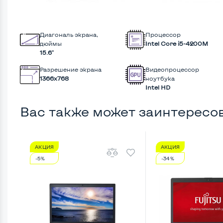
Диагональ экрана,
Процессор
дюймы
Intel Core i5-4200M
15.6"
Разрешение экрана
Видеопроцессор
1366x768
ноутбука
Intel HD
Вас также может заинтересо
АКЦИЯ
АКЦИЯ
-5%
-34%