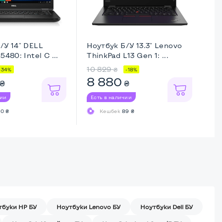
/У 14" DELL
Ноутбук Б/У 13.3" Lenovo
Но
5480: Intel C ...
ThinkPad L13 Gen 1: ...
Th
10 829
14
₴
-34%
-18%
8 880
9
₴
₴
чии
Есть в наличии
Ес
0 ₴
Кешбек
89 ₴
тбуки HP БУ
Ноутбуки Lenovo БУ
Ноутбуки Dell БУ