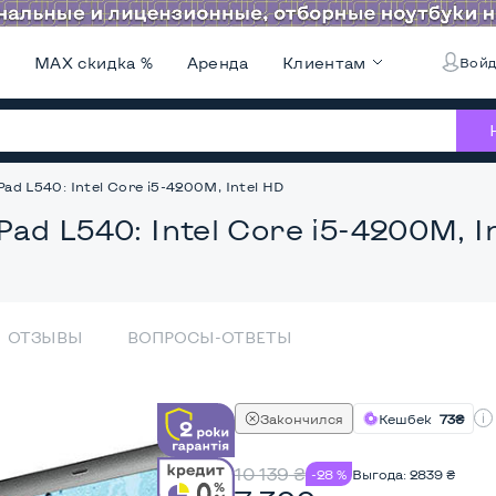
и
MAX скидка %
Аренда
Клиентам
Войд
ad L540: Intel Core i5-4200M, Intel HD
Pad L540: Intel Core i5-4200M, I
ОТЗЫВЫ
ВОПРОСЫ-ОТВЕТЫ
Закончился
Кешбек
73₴
10 139
₴
-28 %
Выгода:
2839
₴