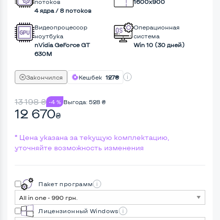
потоков
1600x900
4 ядра / 8 потоков
Видеопроцессор
Операционная
ноутбука
система
nVidia GeForce GT
Win 10 (30 дней)
630M
Закончился
Кешбек
127₴
13 198
₴
-4 %
Выгода:
528
₴
12 670
₴
* Цена указана за текущую комплектацию,
уточняйте возможность изменения
Пакет программ
Лицензионный Windows