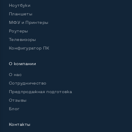
Ноутбуки
Планшеты
МФУ и Принтеры
Удобство пользования:
Материал корпуса
Пластик
Роутеры
Телевизоры
Подсветка клавиатуры
Нет
Конфигуратор ПК
Русские и украинские буквы на клавиатуре
Да
О компании
Полноразмерная клавиатура NumberPad
Да
О нас
Оптический привод
Да
Сотрудничество
Операционная система
Win 10 (30 дней)
Предпродажная подготовка
Отзывы
Блог
Разъемы подключения:
Выход VGA
Да
Контакты