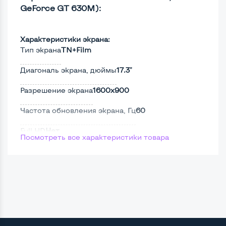
GeForce GT 630M):
Характеристики экрана:
Тип экрана
TN+Film
Диагональ экрана, дюймы
17.3"
Разрешение экрана
1600x900
Частота обновления экрана, Гц
60
Full HD
Нет
Посмотреть все характеристики товара
Сенсорный, touch экран
Нет
Поверхность дисплея
Матовая
Мощность: