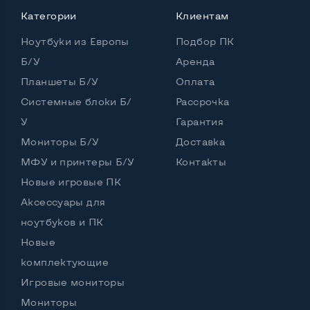
Процессор
Intel Core i7-3520M
Категории
Клиентам
Количество ядер / потоков
4 ядра / 8 потоков
Ноутбуки из Европы
Подбор ПК
Частота процессора (базовая-максимальная)
Б/У
Аренда
Планшеты Б/У
Оплата
Intel Core i7-3520M (2,90 - 3,60 GHz)
Тип оперативной памяти
DDR3
Системные блоки Б/
Рассрочка
У
Гарантия
Тип накопителя
SSD+HDD
Мониторы Б/У
Доставка
Количество слотов M_2
0
МФУ и принтеры Б/У
Контакты
Новые игровые ПК
Аксессуары для
Возможности видеокарты:
ноутбуков и ПК
Тип видеокарты
Дискретный
Новые
Видеопроцессор ноутбука
комплектующие
Игровые мониторы
nVidia GeForce GT 630M
Размер видеопамяти, Гб
1
Мониторы