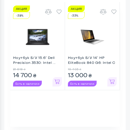
АКЦИЯ
АКЦИЯ
А
-32%
-33%
-2
Ноутбук Б/У 15.6" Dell
Ноутбук Б/У 14" HP
Ноу
Precision 3530: Intel ...
EliteBook 840 G6: Intel C
Eli
...
Ryz 
21 618
19 403
19 1
₴
₴
14 700
13 000
14
₴
₴
Есть в наличии
Есть в наличии
Ес