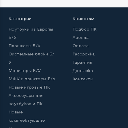
Категории
Клиентам
Мощность:
Ноутбуки из Европы
Подбор ПК
Процессор
Intel Core i7-6700HQ
Б/У
Аренда
Количество ядер / потоков
4 ядра / 8 потоков
Планшеты Б/У
Оплата
Частота процессора (базовая-максимальная)
Системные блоки Б/
Рассрочка
У
Гарантия
Intel Core i7-6700HQ (2,60 - 3,50 GHz)
Мониторы Б/У
Тип оперативной памяти
DDR4
Доставка
МФУ и принтеры Б/У
Контакты
Тип накопителя
SSD 2,5" или HDD
Новые игровые ПК
Количество слотов M_2
1
Аксессуары для
ноутбуков и ПК
Новые
Возможности видеокарты:
комплектующие
Тип видеокарты
Дискретный