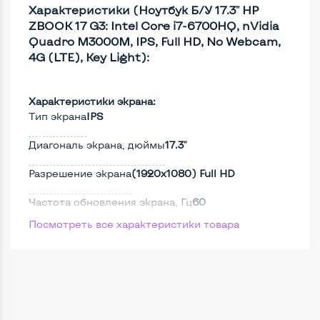
Характеристики (Ноутбук Б/У 17.3" HP
ZBOOK 17 G3: Intel Core i7-6700HQ, nVidia
Quadro M3000M, IPS, Full HD, No Webcam,
4G (LTE), Key Light):
Характеристики экрана:
Тип экрана
IPS
Диагональ экрана, дюймы
17.3"
Разрешение экрана
(1920х1080) Full HD
Частота обновления экрана, Гц
60
Посмотреть все характеристики товара
Full HD
Да
Сенсорный, touch экран
Нет
Screen 360
Нет
Поверхность дисплея
Матовая