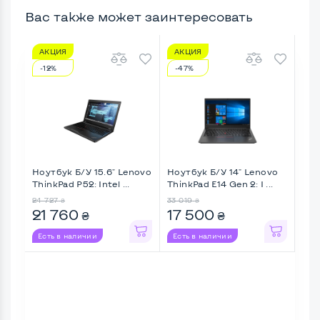
Вас также может заинтересовать
АКЦИЯ
АКЦИЯ
А
-12%
-47%
-9
Ноутбук Б/У 15.6" Lenovo
Ноутбук Б/У 14" Lenovo
Ноу
ThinkPad P52: Intel ...
ThinkPad E14 Gen 2: I ...
Mic
Lapt
24 727
33 019
18 9
₴
₴
21 760
17 500
17
₴
₴
Есть в наличии
Есть в наличии
Ес