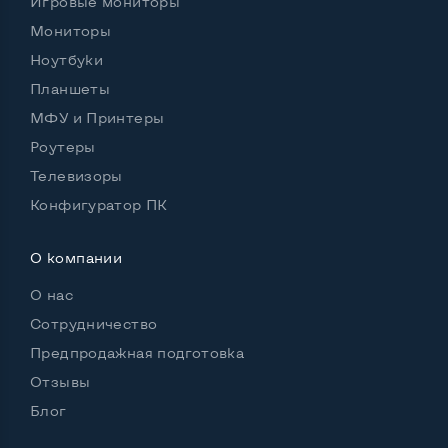
Игровые мониторы
Видеопроцессор ноутбука
nVidia Quadro M3000M
Мониторы
Ноутбуки
Размер видеопамяти, Гб
4
Планшеты
МФУ и Принтеры
Роутеры
Удобство пользования:
Телевизоры
Материал корпуса
Металл+пластик
Конфигуратор ПК
Подсветка клавиатуры
Да
О компании
Русские и украинские буквы на клавиатуре
Да
О нас
Полноразмерная клавиатура NumberPad
Да
Сотрудничество
Оптический привод
Нет
Предпродажная подготовка
Операционная система
Win 10 (30 дней)
Отзывы
Блог