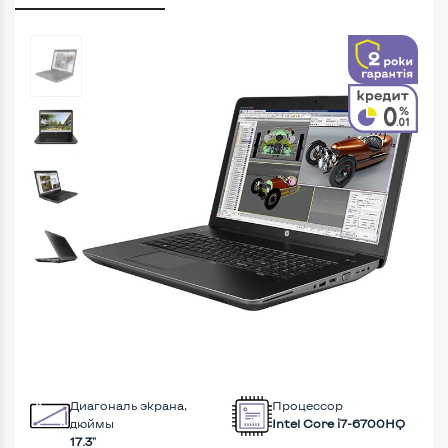
Диагональ экрана,
Процессор
дюймы
Intel Core i7-6700HQ
17.3"