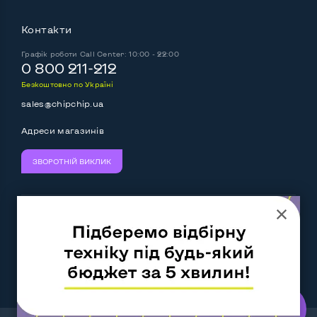
Контакти
Графік роботи
Call Center: 10:00 - 22:00
0 800 211-212
Безкоштовно по Україні
sales@chipchip.ua
Адреси магазинів
ЗВОРОТНІЙ ВИКЛИК
Ми приймаємо:
Слідкуйте за нами:
Work.ua
— самий кльовий
наш партнер