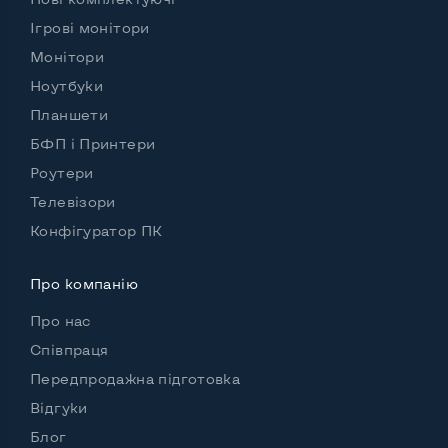
Ігрові монітори
Роз'єми підключення:
Вихід VGA
Ні
Монітори
Ноутбуки
Выход DVI
Так
Планшети
Вихід HDMI
Ні
БФП і Принтери
Вихід DisplayPort
Ні
Роутери
Телевізори
Конфігуратор ПК
Про компанію
Про нас
Співпраця
Передпродажна підготовка
Відгуки
Блог