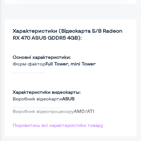
Характеристики (Відеокарта Б/В Radeon
RX 470 ASUS GDDR5 4GB):
Основні характеристики:
Форм-фактор
Full Tower, mini Tower
Характеристики видеокарты:
Виробник відеокарти
ASUS
Виробник відеопроцесору
AMD/ATI
Версія DirectX
12
Подивитись всі характеристики товару
Видеопроцессор
Radeon RX 470