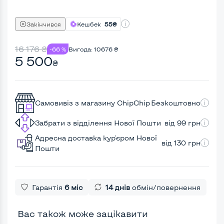
Закінчився
Кешбек
55₴
16 176
₴
-66 %
Вигода:
10676
₴
5 500
₴
Самовивіз з магазину ChipChip
Безкоштовно
Забрати з відділення Нової Пошти
від 99 грн
Адресна доставка кур'єром Нової
від 130 грн
Пошти
Гарантія
6 міс
14 днів
обмін/повернення
Вас також може зацікавити