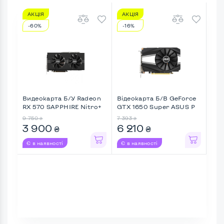
АКЦІЯ
АКЦІЯ
АК
-60%
-16%
-6
Видеокарта Б/У Radeon
Відеокарта Б/В GeForce
Від
RX 570 SAPPHIRE Nitro+
GTX 1650 Super ASUS P
GTX
...
...
9 750
7 393
16 3
₴
₴
3 900
6 210
5 
₴
₴
Є в наявності
Є в наявності
Є в