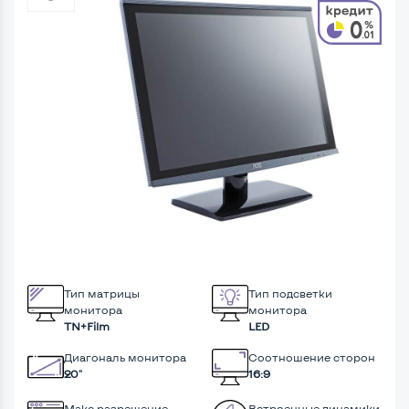
Тип матрицы
Тип подсветки
монитора
монитора
TN+Film
LED
Диагональ монитора
Соотношение сторон
20"
16:9
Макс разрешение
Встроенные динамики