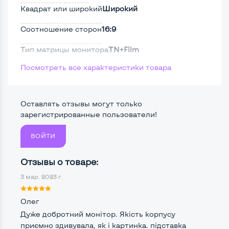
Квадрат или широкий
Широкий
Соотношение сторон
16:9
Тип матрицы монитора
TN+Film
Посмотреть все характеристики товара
Тип подсветки монитора
LED
Поверхность дисплея
Матовая
Оставлять отзывы могут только
Безрамочный
Нет
зарегистрированные пользователи!
ВОЙТИ
Разъемы подключения:
Отзывы о товаре:
Крепление сзади, типа VESA
Да, 100*100мм
3 мар. 2023 г.
Интерфейс подключения VGA
Да
Олег
Интерфейс подключения DVI
Нет
Дуже добротний монітор. Якість корпусу
приємно здивувала, як і картинка. підставка
Интерфейс подключения HDMI
Нет