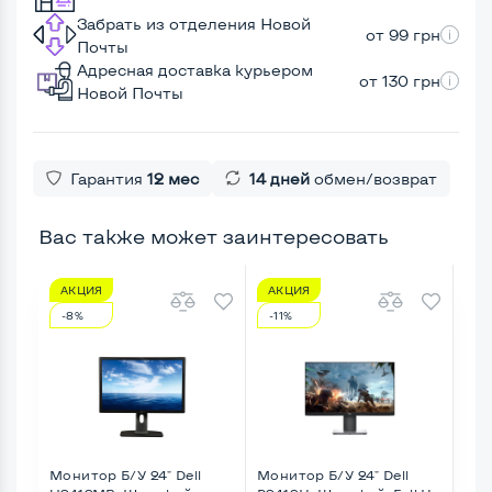
Забрать из отделения Новой
от 99 грн
Почты
Адресная доставка курьером
от 130 грн
Новой Почты
Гарантия
12 мес
14 дней
обмен/возврат
Вас также может заинтересовать
АКЦИЯ
АКЦИЯ
А
-8%
-11%
-1
Монитор Б/У 24" Dell
Монитор Б/У 24" Dell
Мон