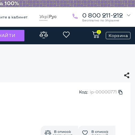
0 800 211-212
Укр
|
Рус
ите в кабинет
Бесплатно по Украине
0
Корзина
НАЙТИ
Код:
ip-00000771
В список
В список
сравнения
желаний