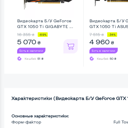
Видеокарта Б/У GeForce
Видеокарта Б/У 
GTX 1050 Ti GIGABYTE ...
GTX 1050 Ti ASUS 
16 355
7 515
₴
₴
-69%
-34%
5 070
4 960
₴
₴
Есть в наличии
Есть в наличии
Кешбек
51 ₴
Кешбек
50 ₴
Характеристики (Видеокарта Б/У GeForce GTX
Основные характеристики:
Форм-фактор
Full To