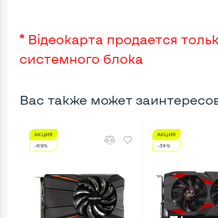
* Відеокарта продается тольк
системного блока
Вас также может заинтересо
АКЦИЯ
АКЦИЯ
-69%
-34%