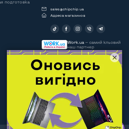
я подготовка
sales@chipchip.ua
Адреса магазинов
Следите за нами:
Work.ua
— самий кльовий
наш партнер