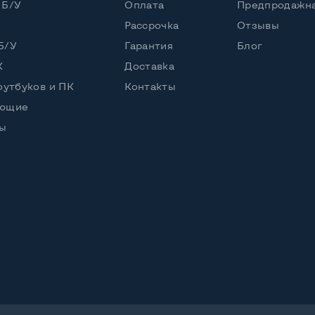
 Б/У
Оплата
Предпродажна
Рассрочка
Отзывы
Б/У
Гарантия
Блог
5
К
Доставка
оутбуков и ПК
Контакты
ующие
ы
2шт
yPort 2шт