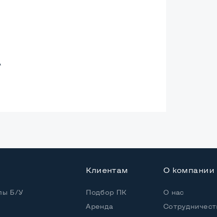
A
e GTX 1060
Клиентам
О компании
ное
пы Б/У
Подбор ПК
О нас
Аренда
Сотрудничест