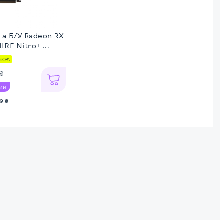
та Б/У Radeon RX
RE Nitro+ ...
60%
₴
чии
9 ₴