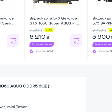
GeForce
Видеокарта Б/У GeForce
Видеокар
Cerb ...
GTX 1650 Super ASUS P ...
570 SAPPHI
7 393
9 750
₴
₴
-16%
-
6 210
3 900
₴
Есть в наличии
Есть в нали
Кешбек
63 ₴
Кешбек
3
 1060 ASUS GDDR5 6GB):
wer, mini Tower