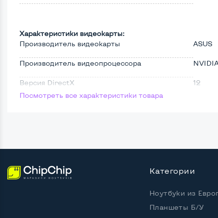
Характеристики видеокарты:
Производитель видеокарты
ASUS
Производитель видеопроцессора
NVIDI
Версия DirectX
12
Посмотреть все характеристики товара
Видеопроцессор
GeForc
Частота видеопроцессора, МГц
1506
Разрядность шины, бит
192
Количество занимаемых слотов
2
Категории
Охлаждение
Актив
Ноутбуки из Евро
Количество вентиляторов
1н
Планшеты Б/У