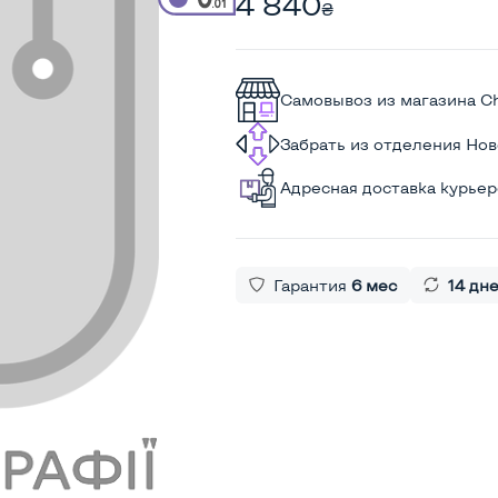
4 840
₴
Самовывоз из магазина C
Забрать из отделения Но
Адресная доставка курье
Гарантия
6 мес
14 дн