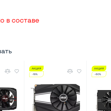
о в составе
вать
АКЦИЯ
АКЦИЯ
-16%
-60%