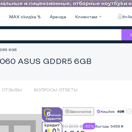
и
MAX скидка %
Аренда
Клиентам
Войд
DDR5 6GB
 1060 ASUS GDDR5 6GB
ОТЗЫВЫ
ВОПРОСЫ-ОТВЕТЫ
Закончился
Кешбек
49₴
10 298
₴
-53 %
Выгода:
5458
₴