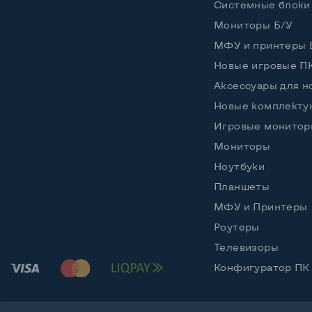
Дополнительное питание
6 pin
Системные блоки
Мониторы Б/У
Длинна видеокарты, см
22,9
МФУ и принтеры 
Тип памяти
GDDR
Новые игровые П
Частота памяти, МГц
8008
Аксессуары для н
Новые комплект
Объем памяти, гб
6
Игровые монитор
Мониторы
Ноутбуки
Разъемы подключения:
Планшеты
Выход VGA
Нет
МФУ и Принтеры
Выход DVI
Да
Роутеры
Выход HDMI
HDMI 
Телевизоры
Конфигуратор ПК
Выход DisplayPort
Displa