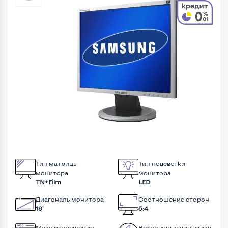
Тип матрицы
Тип подсветки
монитора
монитора
TN+Film
LED
Диагональ монитора
Соотношение сторон
19"
5:4
Макс разрешение
Встроенные динамики