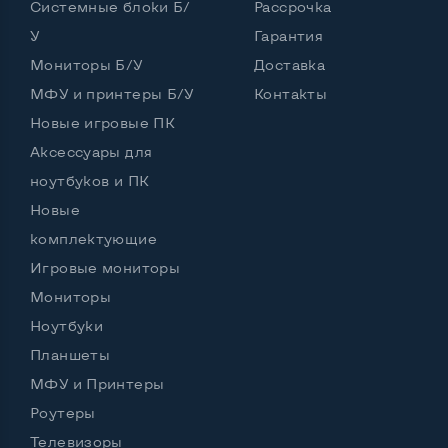
Системные блоки Б/
Рассрочка
У
Гарантия
Интерфейс подключения Display port
Нет
Мониторы Б/У
Доставка
Возможность вывода USB-разъемов на монитор
МФУ и принтеры Б/У
Контакты
Нет
Новые игровые ПК
Аксессуары для
ноутбуков и ПК
Остальные возможности:
Новые
Блок питания
Встроенный
комплектующие
Регулировка положения дисплея
Игровые мониторы
Вверх вниз, поворот влево вправо, наклон,
Мониторы
поворот на угол 90 град
Ноутбуки
Встроенные динамики
Нет
Планшеты
Особенности (изогнутый экран, цвет и пр.)
МФУ и Принтеры
Роутеры
Цвет
Рамка на экране серебро, корпус черный
Телевизоры