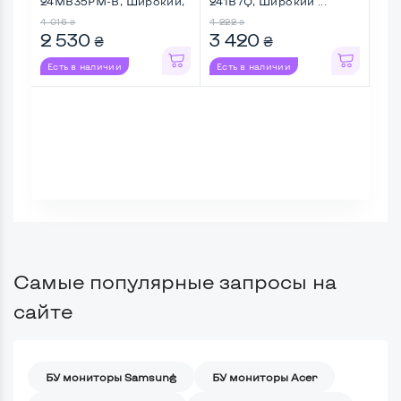
24MB35PM-B, Широкий,
241B7Q, Широкий ...
U24
Full ...
4 016
4 222
2 8
₴
₴
2 530
3 420
2 
₴
₴
Есть в наличии
Есть в наличии
Ес
Самые популярные запросы на
сайте
БУ мониторы Samsung
БУ мониторы Acer