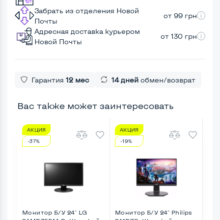
Забрать из отделения Новой
от 99 грн
Почты
Адресная доставка курьером
от 130 грн
Новой Почты
Гарантия
12 мес
14 дней
обмен/возврат
Вас также может заинтересовать
АКЦИЯ
АКЦИЯ
А
-37%
-19%
-8
Монитор Б/У 24" LG
Монитор Б/У 24" Philips
Мон