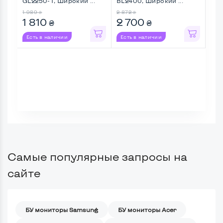
GL2250-T, Широкий ...
BL2400, Широкий ...
Mul
Шир
1 989
2 872
3 38
₴
₴
1 810
2 700
2 
₴
₴
Есть в наличии
Есть в наличии
Ес
Самые популярные запросы на
сайте
БУ мониторы Samsung
БУ мониторы Acer