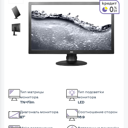
Тип матрицы
Тип подсветки
монитора
монитора
TN+Film
LED
Диагональ монитора
Соотношение сторон
27"
16:9
Макс разрешение
Встроенные динамики