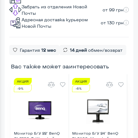
Забрать из отделения Новой
от 99 грн
Почты
Адресная доставка курьером
от 130 грн
Новой Почты
Гарантия
12 мес
14 дней
обмен/возврат
Вас также может заинтересовать
АКЦИЯ
АКЦИЯ
А
-9%
-6%
-2
Монитор Б/У 22" BenQ
Монитор Б/У 24" BenQ
Мон