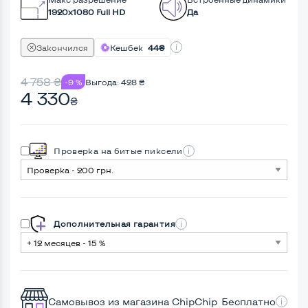
1920x1080 Full HD
Да
Закончился
Кешбек
44₴
4 758
₴
-9 %
Выгода:
428
₴
4 330
₴
Проверка на битые пиксели
Дополнительная гарантия
Самовывоз из магазина ChipChip
Бесплатно