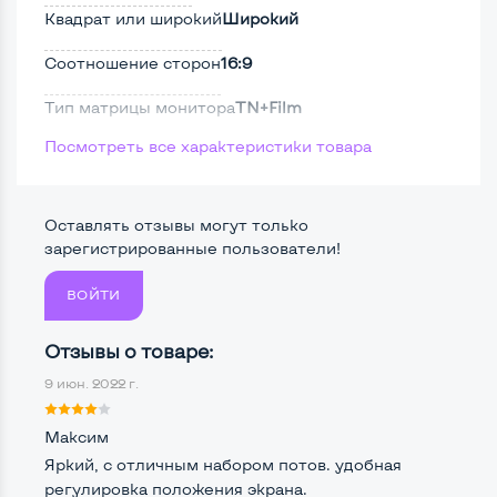
Квадрат или широкий
Широкий
Соотношение сторон
16:9
Тип матрицы монитора
TN+Film
Посмотреть все характеристики товара
Тип подсветки монитора
LED
Поверхность дисплея
Матовая
Оставлять отзывы могут только
Безрамочный
Нет
зарегистрированные пользователи!
ВОЙТИ
Разъемы подключения:
Отзывы о товаре:
Крепление сзади, типа VESA
Да, 100*100мм
9 июн. 2022 г.
Интерфейс подключения VGA
Да
Максим
Интерфейс подключения DVI
Да
Яркий, с отличным набором потов. удобная
регулировка положения экрана.
Интерфейс подключения HDMI
Да