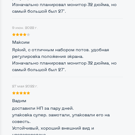
Изначально планировал монитор 32 дюйма, но
самый большой был 27".
Интерфейс подключения Display port
Да
Возможность вывода USB-разъемов на монитор
9 июн. 2022 г.
Да, 4 шт.
Максим
Яркий, с отличным набором потов. удобная
регулировка положения экрана.
Остальные возможности:
Изначально планировал монитор 32 дюйма, но
Блок питания
Встроенный
самый большой был 27".
Регулировка положения дисплея
27 мая 2022 г.
Вверх вниз, поворот влево вправо, наклон,
поворот на угол 90 град
Встроенные динамики
Вадим
Да
доставили НП за пару дней.
Особенности (изогнутый экран, цвет и пр.)
упаковка супер. замотали, упаковали его на
совесть.
Цвет
Черный
Устойчивый, хороший внешний вид и
цветопередача.