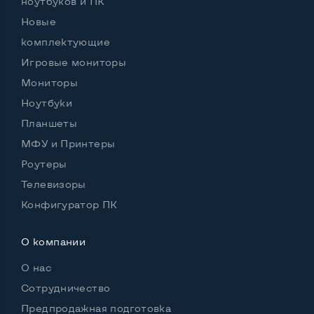
ноутбуков и ПК
Новые
Разъемы подключения:
Выход VGA
Нет
комплектующие
Игровые мониторы
Выход DVI
Да
Мониторы
Выход HDMI
Нет
Ноутбуки
Выход DisplayPort
DisplayPort 2шт
Планшеты
МФУ и Принтеры
Роутеры
Телевизоры
Конфигуратор ПК
О компании
О нас
Сотрудничество
Предпродажная подготовка