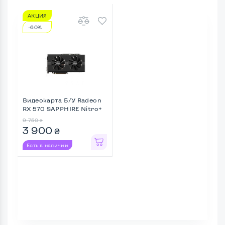
АКЦИЯ
-60%
Видеокарта Б/У Radeon
RX 570 SAPPHIRE Nitro+
...
9 750
₴
3 900
₴
Есть в наличии