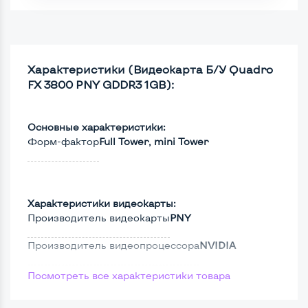
Характеристики (Видеокарта Б/У Quadro
FX 3800 PNY GDDR3 1GB):
Основные характеристики:
Форм-фактор
Full Tower, mini Tower
Характеристики видеокарты:
Производитель видеокарты
PNY
Производитель видеопроцессора
NVIDIA
Версия DirectX
10
Посмотреть все характеристики товара
Видеопроцессор
Quadro FX 3800